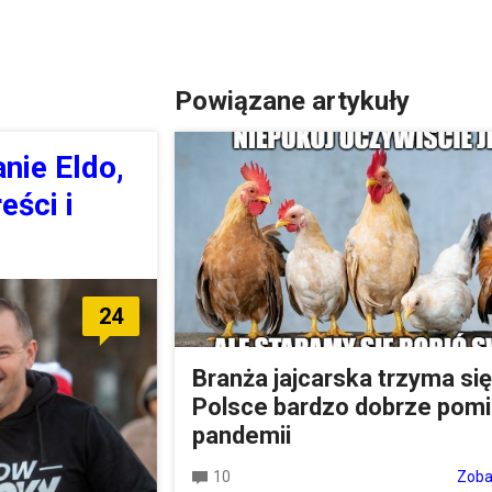
Powiązane artykuły
nie Eldo,
eści i
24
Branża jajcarska trzyma si
Polsce bardzo dobrze pom
pandemii
10
Zoba