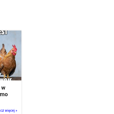
ę w
imo
cz więcej »