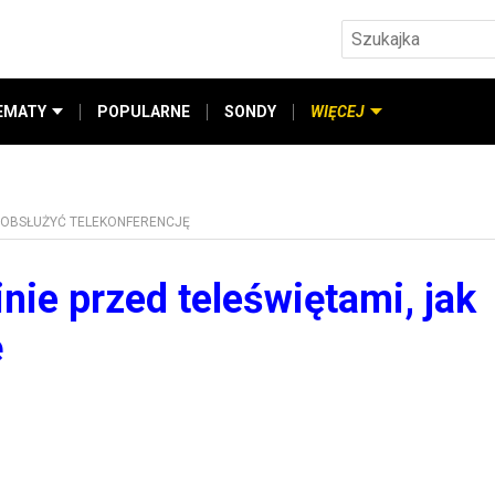
EMATY
POPULARNE
SONDY
WIĘCEJ
K OBSŁUŻYĆ TELEKONFERENCJĘ
nie przed teleświętami, jak
ę