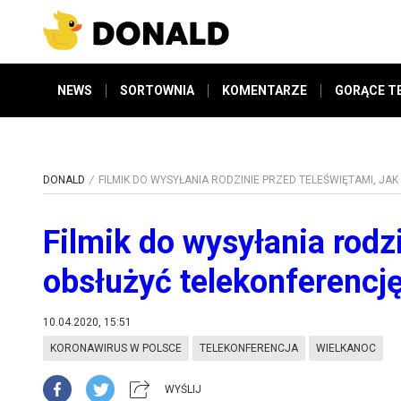
NEWS
SORTOWNIA
KOMENTARZE
GORĄCE T
DONALD
FILMIK DO WYSYŁANIA RODZINIE PRZED TELEŚWIĘTAMI, JA
Filmik do wysyłania rodzi
obsłużyć telekonferencj
10.04.2020, 15:51
KORONAWIRUS W POLSCE
TELEKONFERENCJA
WIELKANOC
WYŚLIJ