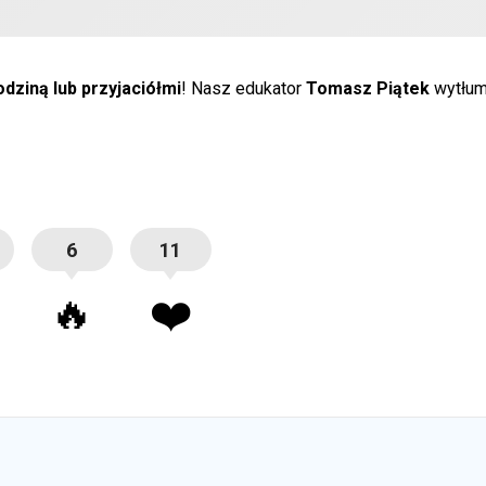
dziną lub przyjaciółmi
! Nasz edukator
Tomasz Piątek
wytłuma
6
11
🔥
❤️