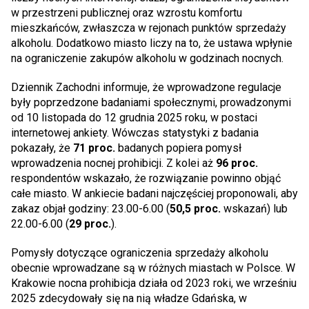
w przestrzeni publicznej oraz wzrostu komfortu
mieszkańców, zwłaszcza w rejonach punktów sprzedaży
alkoholu. Dodatkowo miasto liczy na to, że ustawa wpłynie
na ograniczenie zakupów alkoholu w godzinach nocnych.
Dziennik Zachodni informuje, że wprowadzone regulacje
były poprzedzone badaniami społecznymi, prowadzonymi
od 10 listopada do 12 grudnia 2025 roku, w postaci
internetowej ankiety. Wówczas statystyki z badania
pokazały, że
71 proc.
badanych popiera pomysł
wprowadzenia nocnej prohibicji. Z kolei aż
96 proc.
respondentów wskazało, że rozwiązanie powinno objąć
całe miasto. W ankiecie badani najczęściej proponowali, aby
zakaz objał godziny: 23.00-6.00 (
50,5 proc.
wskazań) lub
22.00-6.00 (
29 proc.
).
Pomysły dotyczące ograniczenia sprzedaży alkoholu
obecnie wprowadzane są w różnych miastach w Polsce. W
Krakowie nocna prohibicja działa od 2023 roki, we wrześniu
2025 zdecydowały się na nią władze Gdańska, w