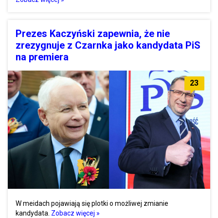
Prezes Kaczyński zapewnia, że nie
zrezygnuje z Czarnka jako kandydata PiS
na premiera
23
W meidach pojawiają się plotki o możliwej zmianie
kandydata.
Zobacz więcej »