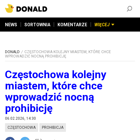
ZAŁÓŻ KONTO
©
2026
DONALD.PL
Wszelkie prawa zastrzeżone
NEWS
SORTOWNIA
KOMENTARZE
WIĘCEJ
DONALD
CZĘSTOCHOWA KOLEJNY MIASTEM, KTÓRE CHCE
WPROWADZIĆ NOCNĄ PROHIBICJĘ
Częstochowa kolejny
miastem, które chce
wprowadzić nocną
prohibicję
06.02.2026, 14:30
CZĘSTOCHOWA
PROHIBICJA