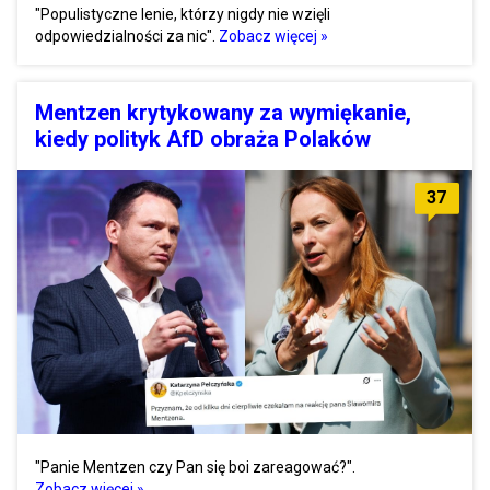
"Populistyczne lenie, którzy nigdy nie wzięli
odpowiedzialności za nic".
Zobacz więcej »
Mentzen krytykowany za wymiękanie,
kiedy polityk AfD obraża Polaków
37
"Panie Mentzen czy Pan się boi zareagować?".
Zobacz więcej »