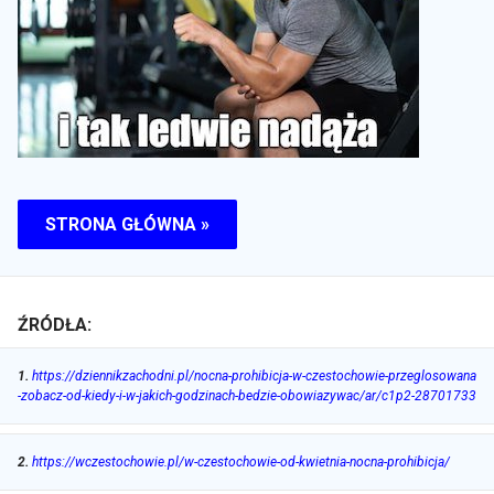
STRONA GŁÓWNA »
ŹRÓDŁA:
1
.
https://dziennikzachodni.pl/nocna-prohibicja-w-czestochowie-przeglosowana
-zobacz-od-kiedy-i-w-jakich-godzinach-bedzie-obowiazywac/ar/c1p2-28701733
2
.
https://wczestochowie.pl/w-czestochowie-od-kwietnia-nocna-prohibicja/