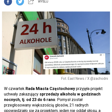
WYŚLIJ
Fot. East News / X @zachodni
W czwartek
Rada Miasta Częstochowy
przyjęła projekt
uchwały zakazujący
sprzedaży alkoholu w godzinach
nocnych, tj. od 23 do 6 rano
. Pomysł został
przegłosowany większością głosów, 21 radnych
opowiedziało się za projektem, jeden nie oddał głosu, a