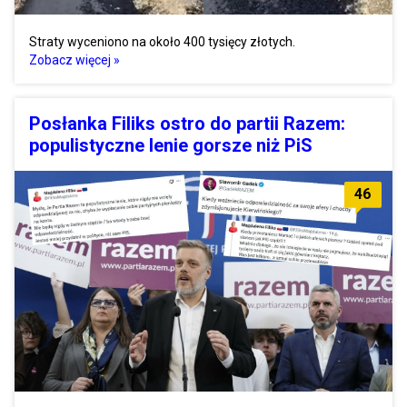
Straty wyceniono na około 400 tysięcy złotych.
Zobacz więcej »
Posłanka Filiks ostro do partii Razem:
populistyczne lenie gorsze niż PiS
46