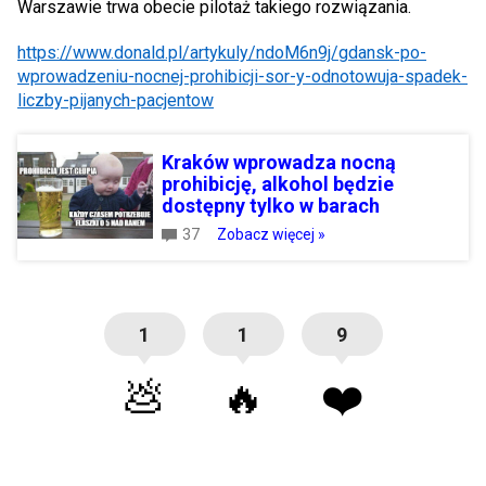
Warszawie trwa obecie pilotaż takiego rozwiązania.
https://www.donald.pl/artykuly/ndoM6n9j/gdansk-po-
wprowadzeniu-nocnej-prohibicji-sor-y-odnotowuja-spadek-
liczby-pijanych-pacjentow
Kraków wprowadza nocną
prohibicję, alkohol będzie
dostępny tylko w barach
37
Zobacz więcej »
1
1
9
💩
🔥
❤️