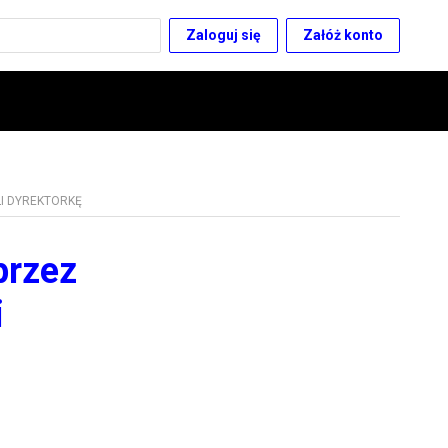
Zaloguj się
Załóż konto
LI DYREKTORKĘ
przez
i