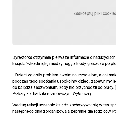
Zaakceptuj pliki cooki
Dyrektorka otrzymała pierwsze informacje o nadużyciach n
ksiądz "wkłada rękę między nogi, a kiedy głaszcze po pl
- Dzieci zgłosiły problem swoim nauczycielom, a oni mni
podczas tego spotkania uspokoimy dzieci, zapewnimy je,
do księdza zadzwoniłam, żeby nie przychodził do pracy. 
Płakały - zdradziła rozmówczyni
Wyborczej
.
Według relacji uczennic ksiądz zachowywał się w ten spos
następnego dnia zorganizowała zebranie dla rodziców, któ