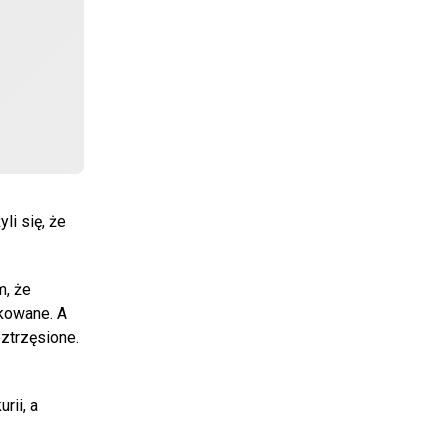
li się, że
m, że
ekowane. A
ztrzęsione.
rii, a