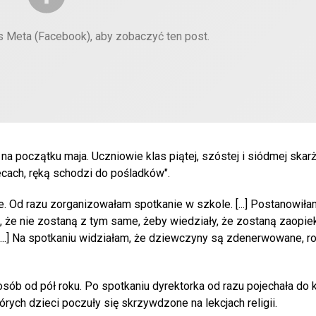
es Meta (Facebook), aby zobaczyć ten post.
a początku maja. Uczniowie klas piątej, szóstej i siódmej skarży
ecach, ręką schodzi do pośladków".
e. Od razu zorganizowałam spotkanie w szkole. [...] Postanowiła
 że nie zostaną z tym same, żeby wiedziały, że zostaną zaopi
[...] Na spotkaniu widziałam, że dziewczyny są zdenerwowane, ro
ób od pół roku. Po spotkaniu dyrektorka od razu pojechała do ku
rych dzieci poczuły się skrzywdzone na lekcjach religii.