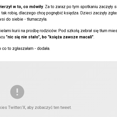
ierzył w to, co mówiły
. Za to zaraz po tym spotkaniu zaczęły s
 tak robię, dlaczego chcę pognębić księdza. Dzieci zaczęły zgł
wsi do siebie - tłumaczyła.
ielami kurii na prośbę rodziców. Pod szkołą zebrał się tłum mi
ońcu
"nic się nie stało", bo "księża zawsze macali"
.
 co to zgłaszałam - dodała.
kies Twitter/X, aby zobaczyć ten tweet.