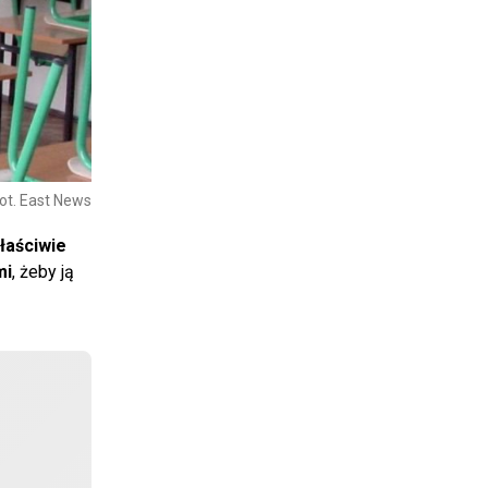
ot. East News
łaściwie
mi
, żeby ją