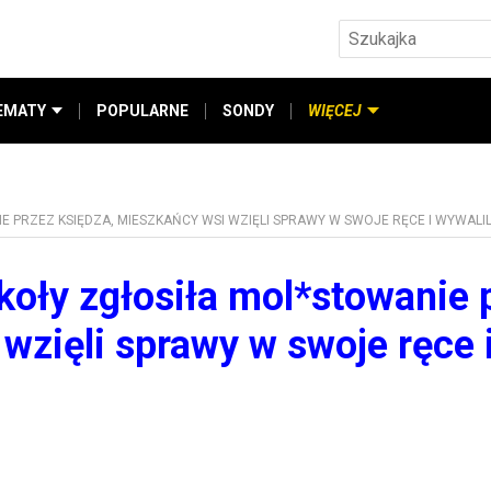
EMATY
POPULARNE
SONDY
WIĘCEJ
 PRZEZ KSIĘDZA, MIESZKAŃCY WSI WZIĘLI SPRAWY W SWOJE RĘCE I WYWALI
koły zgłosiła mol*stowanie 
wzięli sprawy w swoje ręce 