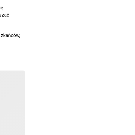
ię
aszać
eszkańców,