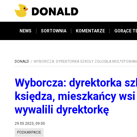
NEWS
SORTOWNIA
KOMENTARZE
GORĄCE T
DONALD
WYBORCZA: DYREKTORKA SZKOŁY ZGŁOSIŁA MOL*STOWANIE
Wyborcza: dyrektorka sz
księdza, mieszkańcy wsi 
wywalili dyrektorkę
29.05.2023, 09:00
PODKARPACIE