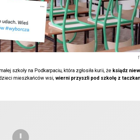
f
łej szkoły na Podkarpaciu, która zgłosiła kurii, że
ksiądz niew
d dzieci mieszkańców wsi,
wierni przyszli pod szkołę z taczka