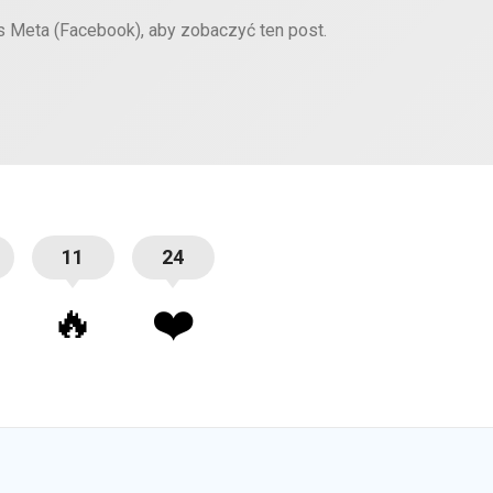
es Meta (Facebook), aby zobaczyć ten post.
11
24
🔥
❤️