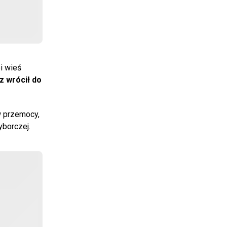
ei wieś
z wrócił do
w przemocy,
borczej.