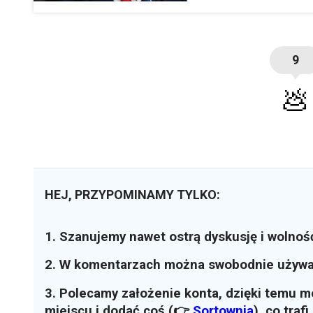
9
💩
HEJ, PRZYPOMINAMY TYLKO:
1. Szanujemy nawet ostrą dyskusję i wolnoś
2. W komentarzach można swobodnie używ
3. Polecamy założenie konta, dzięki temu 
miejscu i dodać coś (👉
Sortownia
)
, co traf