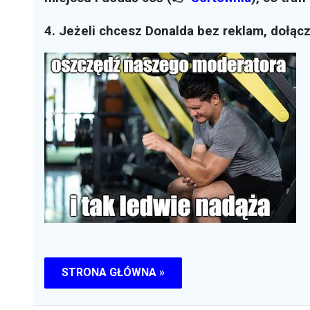
4. Jeżeli chcesz Donalda bez reklam, dołąc
STRONA GŁÓWNA »