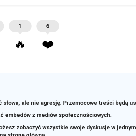
1
6
🔥
❤️
ć słowa, ale nie agresję. Przemocowe treści będą u
ać embedów z mediów społecznościowych.
możesz zobaczyć wszystkie swoje dyskusje w jednym
i na stronę główną.