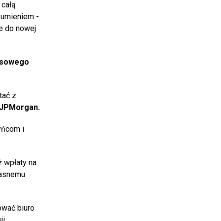
 całą
zumieniem -
ie do nowej
nsowego
tać z
 JPMorgan.
yńcom i
ż wpłaty na
łasnemu
ować biuro
ji