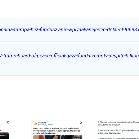
donalda-trumpa-bez-funduszy-nie-wplynal-ani-jeden-dolar-st90693
rump-board-of-peace-official-gaza-fund-is-empty-despite-billio