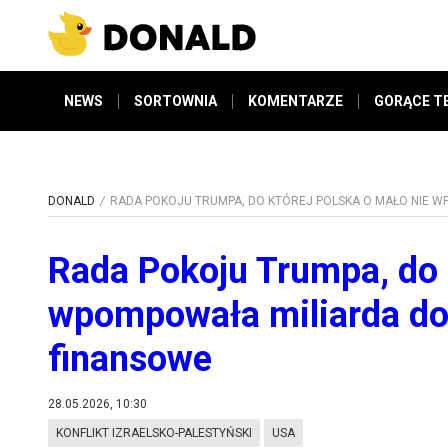
NEWS
SORTOWNIA
KOMENTARZE
GORĄCE T
DONALD
RADA POKOJU TRUMPA, DO KTÓREJ POLSKA O MAŁO NIE W
Rada Pokoju Trumpa, do 
wpompowała miliarda dol
finansowe
28.05.2026, 10:30
KONFLIKT IZRAELSKO-PALESTYŃSKI
USA