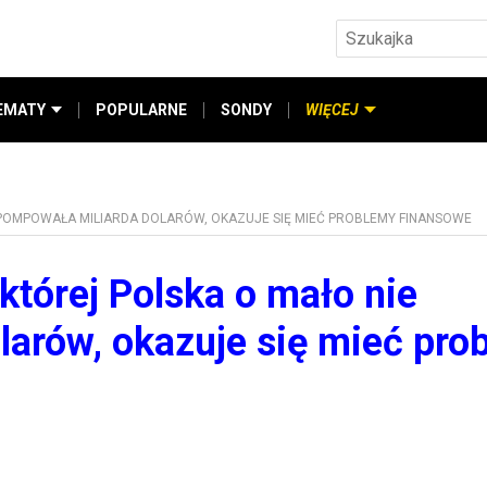
EMATY
POPULARNE
SONDY
WIĘCEJ
POMPOWAŁA MILIARDA DOLARÓW, OKAZUJE SIĘ MIEĆ PROBLEMY FINANSOWE
której Polska o mało nie
arów, okazuje się mieć pro