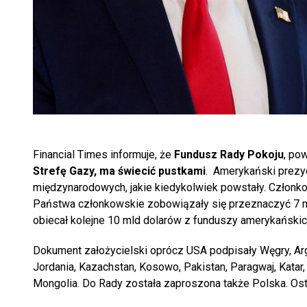
Financial Times informuje, że
Fundusz Rady Pokoju
, po
Strefę Gazy, ma świecić pustkami
. Amerykański prezyd
międzynarodowych, jakie kiedykolwiek powstały. Członko
Państwa członkowskie zobowiązały się przeznaczyć 7 ml
obiecał kolejne 10 mld dolarów z funduszy amerykańskic
Dokument założycielski oprócz USA podpisały Węgry, Arge
Jordania, Kazachstan, Kosowo, Pakistan, Paragwaj, Katar,
Mongolia. Do Rady została zaproszona także Polska. Ostat