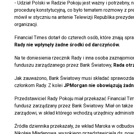
- Udział Polski w Radzie Pokoju jest ważny i potrzebny,
procedurę konstytucyjną, co było tematem rozmowy z pr
mówił w styczniu na antenie Telewizji Republika prezyde
organizacji.
Financial Times dotarł do czterech osób, które znają spr
Rady nie wpłynęły żadne środki od darczyńców.
Na te doniesienia rzecznik Rady i inna osoba zaznajomio
funduszu zarządzanego przez Bank Światowy,
Rada otr
Jak zauważono, Bank Światowy musi składać sprawozdani
członkom Rady. Z kolei
JPMorgan nie obowiązują żadn
Przedstawiciel Rady Pokoju miał przekazać Financial Tim
fundusz zarządzany przez Bank Światowy. Miał on takż
zarządowi, w skład którego wchodzą urzędnicy administra
Źródła dziennika przekazały, że wkład Maroka w odbudo
Nikołaja Mładenowa, wysokiego przedstawiciela ds. powoj