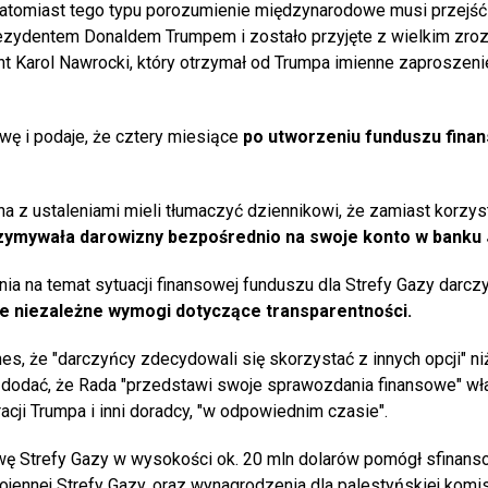
 natomiast tego typu porozumienie międzynarodowe musi przejść
ezydentem Donaldem Trumpem i zostało przyjęte z wielkim zro
nt Karol Nawrocki, który otrzymał od Trumpa imienne zaproszen
awę i podaje, że cztery miesiące
po utworzeniu funduszu fina
na z ustaleniami mieli tłumaczyć dziennikowi, że zamiast korzys
zymywała darowizny bezpośrednio na swoje konto w banku
a na temat sytuacji finansowej funduszu dla Strefy Gazy darcz
e niezależne wymogi dotyczące transparentności.
es, że "darczyńcy zdecydowali się skorzystać z innych opcji" ni
e dodać, że Rada "przedstawi swoje sprawozdania finansowe" w
cji Trumpa i inni doradcy, "w odpowiednim czasie".
wę Strefy Gazy w wysokości ok. 20 mln dolarów pomógł sfinans
ennej Strefy Gazy, oraz wynagrodzenia dla palestyńskiej komis