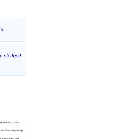
19
ns-pledged