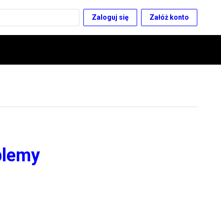
Zaloguj się
Załóż konto
blemy