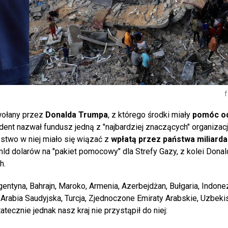
f
wołany przez
Donalda Trumpa
, z którego środki miały
pomóc o
ent nazwał fundusz jedną z "najbardziej znaczących" organizacj
stwo w niej miało się wiązać z
wpłatą przez państwa miliard
d dolarów na "pakiet pomocowy" dla Strefy Gazy, z kolei Dona
h.
ntyna, Bahrajn, Maroko, Armenia, Azerbejdżan, Bułgaria, Indonez
 Arabia Saudyjska, Turcja, Zjednoczone Emiraty Arabskie, Uzbekis
ecznie jednak nasz kraj nie przystąpił do niej: