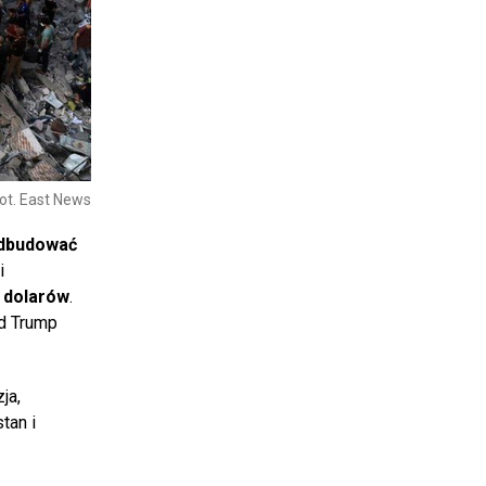
ot. East News
dbudować
i
a dolarów
.
ld Trump
ja,
tan i