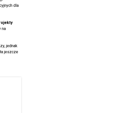
cyjnych dla
rojekty
w na
zy, jednak
ała jeszcze