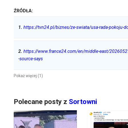
ŹRÓDŁA:
1
.
https://tvn24.pl/biznes/ze-swiata/usa-rada-pokoju-
2
.
https://www.france24.com/en/middle-east/20260527-t
-source-says
Pokaż więcej (1)
Polecane posty z
Sortowni