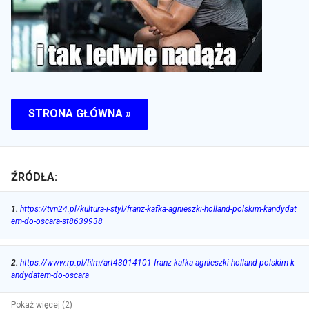
STRONA GŁÓWNA »
ŹRÓDŁA:
1
.
https://tvn24.pl/kultura-i-styl/franz-kafka-agnieszki-holland-polskim-kandydat
em-do-oscara-st8639938
2
.
https://www.rp.pl/film/art43014101-franz-kafka-agnieszki-holland-polskim-k
andydatem-do-oscara
Pokaż więcej (2)