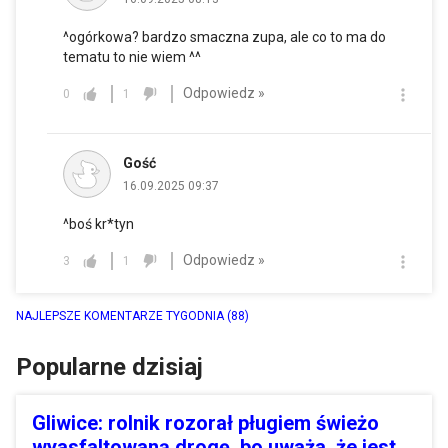
^ogórkowa? bardzo smaczna zupa, ale co to ma do
tematu to nie wiem ^^
Odpowiedz »
0
1
Gość
16.09.2025 09:37
^boś kr*tyn
Odpowiedz »
3
1
NAJLEPSZE KOMENTARZE TYGODNIA
(88)
Popularne dzisiaj
Gliwice: rolnik rozorał pługiem świeżo
wyasfaltowaną drogę, bo uważa, że jest