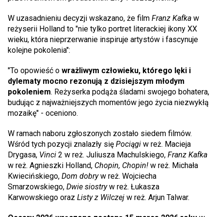
W uzasadnieniu decyzji wskazano, że film
Franz Kafka
w
reżyserii Holland to "nie tylko portret literackiej ikony XX
wieku, która nieprzerwanie inspiruje artystów i fascynuje
kolejne pokolenia":
"To opowieść o
wrażliwym człowieku, którego lęki i
dylematy mocno rezonują z dzisiejszym młodym
pokoleniem
. Reżyserka podąża śladami swojego bohatera,
budując z najważniejszych momentów jego życia niezwykłą
mozaikę" - oceniono.
W ramach naboru zgłoszonych zostało siedem filmów.
Wśród tych pozycji znalazły się
Pociągi
w reż. Macieja
Drygasa,
Vinci
2 w reż. Juliusza Machulskiego,
Franz Kafka
w reż. Agnieszki Holland,
Chopin, Chopin!
w reż. Michała
Kwiecińskiego,
Dom dobry
w reż. Wojciecha
Smarzowskiego,
Dwie siostry
w reż. Łukasza
Karwowskiego oraz
Listy z Wilczej
w reż. Arjun Talwar.