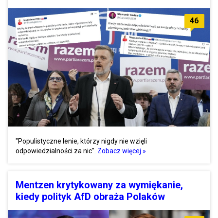
46
"Populistyczne lenie, którzy nigdy nie wzięli
odpowiedzialności za nic".
Zobacz więcej »
Mentzen krytykowany za wymiękanie,
kiedy polityk AfD obraża Polaków