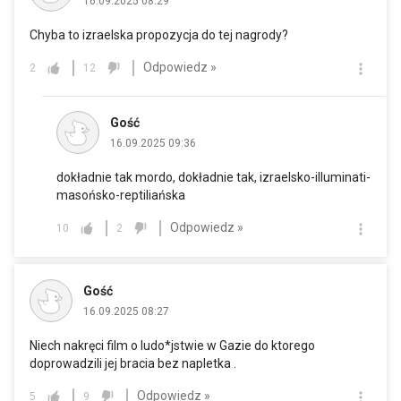
16.09.2025 08:29
Chyba to izraelska propozycja do tej nagrody?
Odpowiedz »
2
12
Gość
16.09.2025 09:36
dokładnie tak mordo, dokładnie tak, izraelsko-illuminati-
masońsko-reptiliańska
Odpowiedz »
10
2
Gość
16.09.2025 08:27
Niech nakręci film o ludo*jstwie w Gazie do ktorego
doprowadzili jej bracia bez napletka .
Odpowiedz »
5
9