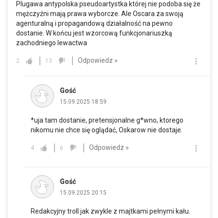
Plugawa antypolska pseudoartystka której nie podoba się że
mężczyźni mają prawa wyborcze. Ale Oscara za swoją
agenturalną i propagandową działalność na pewno
dostanie. W końcu jest wzorcową funkcjonariuszką
zachodniego lewactwa
Odpowiedz »
2
13
Gość
15.09.2025 18:59
*uja tam dostanie, pretensjonalne g*wno, ktorego
nikomu nie chce się oglądać, Oskarow nie dostaje.
Odpowiedz »
4
6
Gość
15.09.2025 20:15
Redakcyjny troll jak zwykle z majtkami pełnymi kału.