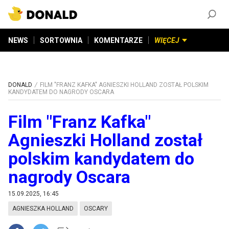
ZAŁÓŻ KONTO
©
2026
DONALD.PL
Wszelkie prawa zastrzeżone
NEWS
SORTOWNIA
KOMENTARZE
WIĘCEJ
DONALD
FILM "FRANZ KAFKA" AGNIESZKI HOLLAND ZOSTAŁ POLSKIM
KANDYDATEM DO NAGRODY OSCARA
Film "Franz Kafka"
Agnieszki Holland został
polskim kandydatem do
nagrody Oscara
15.09.2025, 16:45
AGNIESZKA HOLLAND
OSCARY