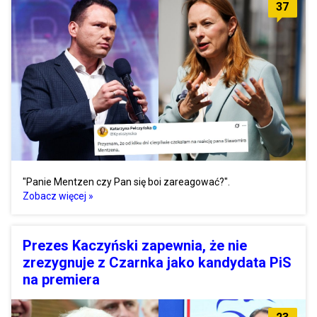
37
"Panie Mentzen czy Pan się boi zareagować?".
Zobacz więcej »
Prezes Kaczyński zapewnia, że nie
zrezygnuje z Czarnka jako kandydata PiS
na premiera