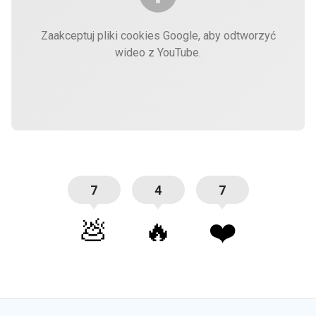
Zaakceptuj pliki cookies Google, aby odtworzyć
wideo z YouTube.
7
4
7
💩
🔥
❤️