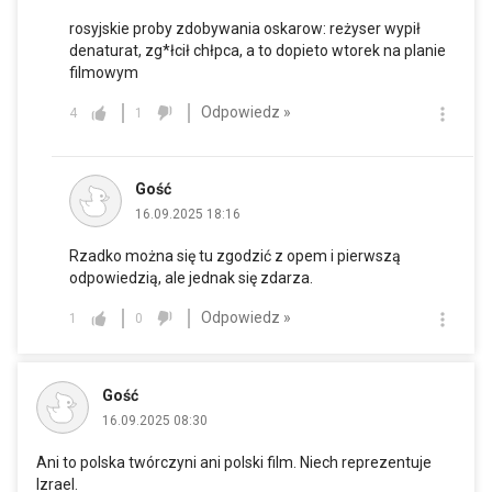
rosyjskie proby zdobywania oskarow: reżyser wypił
denaturat, zg*łcił chłpca, a to dopieto wtorek na planie
filmowym
Odpowiedz »
4
1
Gość
16.09.2025 18:16
Rzadko można się tu zgodzić z opem i pierwszą
odpowiedzią, ale jednak się zdarza.
Odpowiedz »
1
0
Gość
16.09.2025 08:30
Ani to polska twórczyni ani polski film. Niech reprezentuje
Izrael.