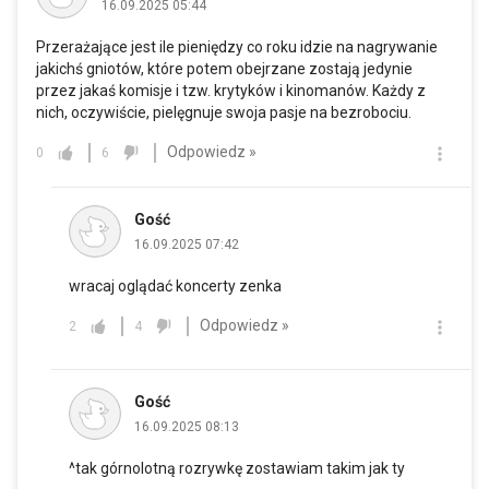
16.09.2025 05:44
Przerażające jest ile pieniędzy co roku idzie na nagrywanie
jakichś gniotów, które potem obejrzane zostają jedynie
przez jakaś komisje i tzw. krytyków i kinomanów. Każdy z
nich, oczywiście, pielęgnuje swoja pasje na bezrobociu.
Odpowiedz »
0
6
Gość
16.09.2025 07:42
wracaj oglądać koncerty zenka
Odpowiedz »
2
4
Gość
16.09.2025 08:13
^tak górnolotną rozrywkę zostawiam takim jak ty