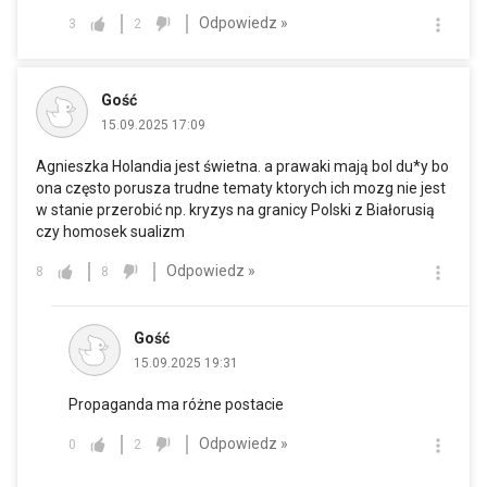
Odpowiedz »
3
2
Gość
15.09.2025 17:09
Agnieszka Holandia jest świetna. a prawaki mają bol du*y bo
ona często porusza trudne tematy ktorych ich mozg nie jest
w stanie przerobić np. kryzys na granicy Polski z Białorusią
czy homosek sualizm
Odpowiedz »
8
8
Gość
15.09.2025 19:31
Propaganda ma różne postacie
Odpowiedz »
0
2