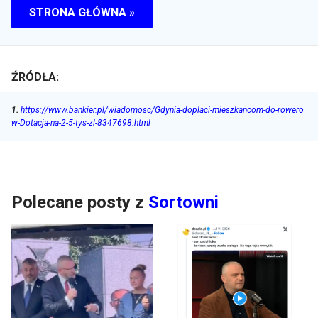
STRONA GŁÓWNA »
ŹRÓDŁA:
1
.
https://www.bankier.pl/wiadomosc/Gdynia-doplaci-mieszkancom-do-rowero
w-Dotacja-na-2-5-tys-zl-8347698.html
Polecane posty z
Sortowni