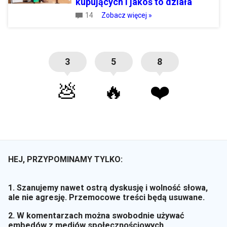
kupujących i jakoś to działa
14
Zobacz więcej »
3
5
8
💩
🔥
❤️
HEJ, PRZYPOMINAMY TYLKO:
1. Szanujemy nawet ostrą dyskusję i wolność słowa,
ale nie agresję. Przemocowe treści będą usuwane.
2. W komentarzach można swobodnie używać
embedów z mediów społecznościowych.