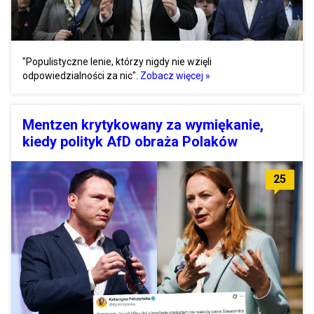
"Populistyczne lenie, którzy nigdy nie wzięli
odpowiedzialności za nic".
Zobacz więcej »
Mentzen krytykowany za wymiękanie,
kiedy polityk AfD obraża Polaków
25