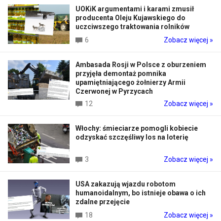
UOKiK argumentami i karami zmusił
producenta Oleju Kujawskiego do
uczciwszego traktowania rolników
6
Zobacz więcej »
Ambasada Rosji w Polsce z oburzeniem
przyjęła demontaż pomnika
upamiętniającego żołnierzy Armii
Czerwonej w Pyrzycach
12
Zobacz więcej »
Włochy: śmieciarze pomogli kobiecie
odzyskać szczęśliwy los na loterię
3
Zobacz więcej »
USA zakazują wjazdu robotom
humanoidalnym, bo istnieje obawa o ich
zdalne przejęcie
18
Zobacz więcej »