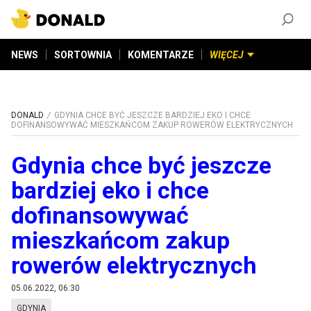
ZAŁÓŻ KONTO
©
2026
DONALD.PL
Wszelkie prawa zastrzeżone
NEWS
SORTOWNIA
KOMENTARZE
WIĘCEJ
DONALD
GDYNIA CHCE BYĆ JESZCZE BARDZIEJ EKO I CHCE
DOFINANSOWYWAĆ MIESZKAŃCOM ZAKUP ROWERÓW ELEKTRYCZNYCH
Gdynia chce być jeszcze
bardziej eko i chce
dofinansowywać
mieszkańcom zakup
rowerów elektrycznych
05.06.2022, 06:30
GDYNIA