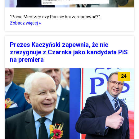
"Panie Mentzen czy Pan się boi zareagować?".
Zobacz więcej »
Prezes Kaczyński zapewnia, że nie
zrezygnuje z Czarnka jako kandydata PiS
na premiera
24