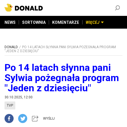
ZAŁÓŻ KONTO
©
2026
DONALD.PL
Wszelkie prawa zastrzeżone
NEWS
SORTOWNIA
KOMENTARZE
WIĘCEJ
DONALD
PO 14 LATACH SŁYNNA PANI SYLWIA POŻEGNAŁA PROGRAM
"JEDEN Z DZIESIĘCIU"
Po 14 latach słynna pani
Sylwia pożegnała program
"Jeden z dziesięciu"
30.10.2025, 12:00
TVP
WYŚLIJ