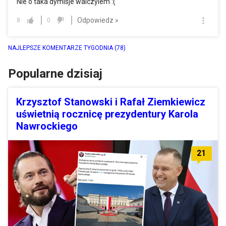
Nie o taka dymisje walczylem :(
Odpowiedz »
8
0
NAJLEPSZE KOMENTARZE TYGODNIA
(78)
Popularne dzisiaj
Krzysztof Stanowski i Rafał Ziemkiewicz
uświetnią rocznicę prezydentury Karola
Nawrockiego
21