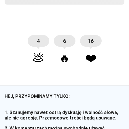
4
6
16
💩
🔥
❤️
HEJ, PRZYPOMINAMY TYLKO:
1. Szanujemy nawet ostrą dyskusję i wolność słowa,
ale nie agresję. Przemocowe treści będą usuwane.
2. W komentarzach można swobodnie używać