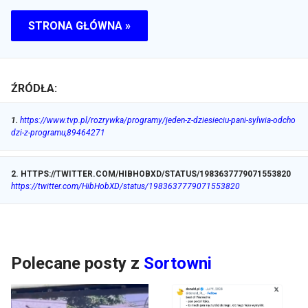
STRONA GŁÓWNA »
ŹRÓDŁA:
1
.
https://www.tvp.pl/rozrywka/programy/jeden-z-dziesieciu-pani-sylwia-odcho
dzi-z-programu,89464271
2
.
HTTPS://TWITTER.COM/HIBHOBXD/STATUS/1983637779071553820
https://twitter.com/HibHobXD/status/1983637779071553820
Polecane posty z
Sortowni