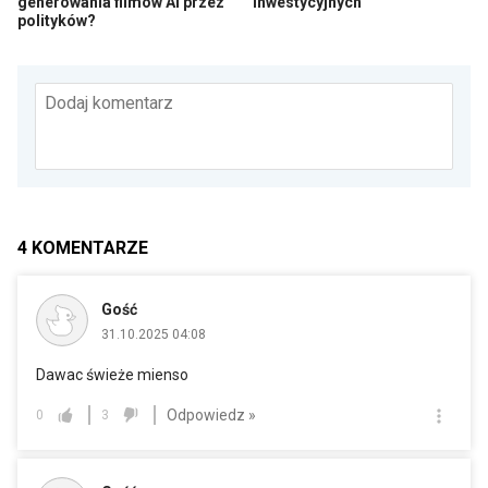
generowania filmów AI przez
inwestycyjnych
polityków?
Dodaj komentarz
4
KOMENTARZE
Gość
31.10.2025 04:08
Dawac świeże mienso
Odpowiedz »
0
3