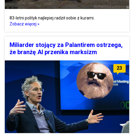
83-letni polityk najlepiej radził sobie z kurami.
Zobacz więcej »
Miliarder stojący za Palantirem ostrzega,
że branżę AI przenika marksizm
23