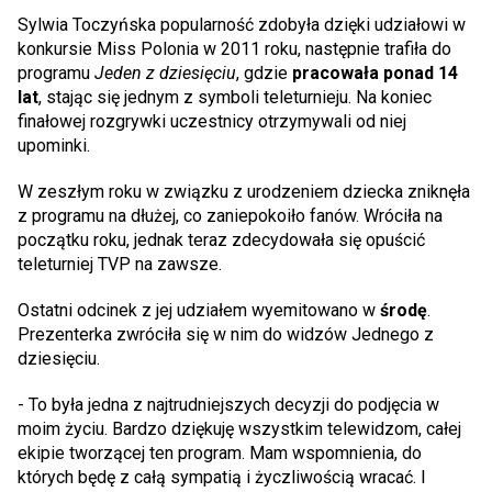
Sylwia Toczyńska popularność zdobyła dzięki udziałowi w
konkursie Miss Polonia w 2011 roku, następnie trafiła do
programu
Jeden z dziesięciu
, gdzie
pracowała ponad 14
lat
, stając się jednym z symboli teleturnieju. Na koniec
finałowej rozgrywki uczestnicy otrzymywali od niej
upominki.
W zeszłym roku w związku z urodzeniem dziecka zniknęła
z programu na dłużej, co zaniepokoiło fanów. Wróciła na
początku roku, jednak teraz zdecydowała się opuścić
teleturniej TVP na zawsze.
Ostatni odcinek z jej udziałem wyemitowano w
środę
.
Prezenterka zwróciła się w nim do widzów Jednego z
dziesięciu.
- To była jedna z najtrudniejszych decyzji do podjęcia w
moim życiu. Bardzo dziękuję wszystkim telewidzom, całej
ekipie tworzącej ten program. Mam wspomnienia, do
których będę z całą sympatią i życzliwością wracać. I