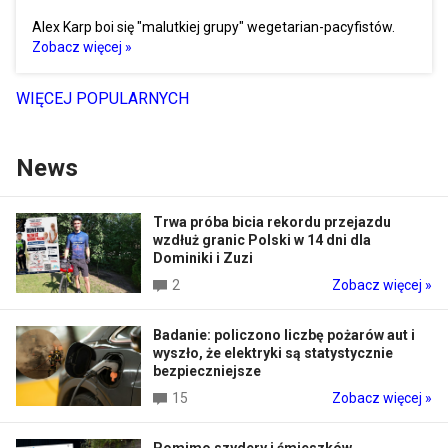
Alex Karp boi się "malutkiej grupy" wegetarian-pacyfistów.
Zobacz więcej »
WIĘCEJ POPULARNYCH
News
Trwa próba bicia rekordu przejazdu
wzdłuż granic Polski w 14 dni dla
Dominiki i Zuzi
2
Zobacz więcej »
Badanie: policzono liczbę pożarów aut i
wyszło, że elektryki są statystycznie
bezpieczniejsze
15
Zobacz więcej »
Pomimo szydery i śmieszków,