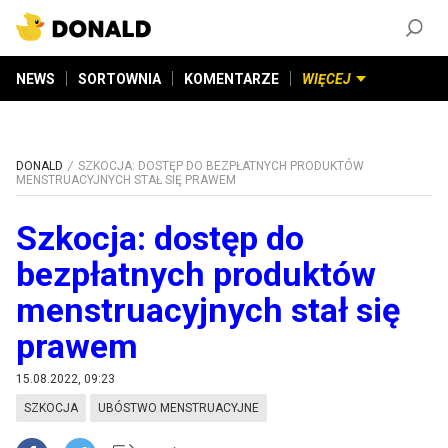
ZAŁÓŻ KONTO
©
2026
DONALD.PL
Wszelkie prawa zastrzeżone
NEWS
SORTOWNIA
KOMENTARZE
WIĘCEJ
DONALD
SZKOCJA: DOSTĘP DO BEZPŁATNYCH PRODUKTÓW
MENSTRUACYJNYCH STAŁ SIĘ PRAWEM
Szkocja: dostęp do
bezpłatnych produktów
menstruacyjnych stał się
prawem
15.08.2022, 09:23
SZKOCJA
UBÓSTWO MENSTRUACYJNE