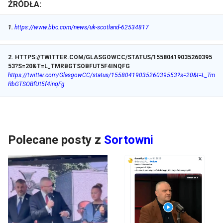
ŹRÓDŁA:
1
.
https://www.bbc.com/news/uk-scotland-62534817
2
.
HTTPS://TWITTER.COM/GLASGOWCC/STATUS/15580419035260395
53?S=20&T=L_TMRBGTSOBFUT5F4INQFG
https://twitter.com/GlasgowCC/status/1558041903526039553?s=20&t=L_Tm
RbGTSOBfUt5f4inqFg
Polecane posty z
Sortowni