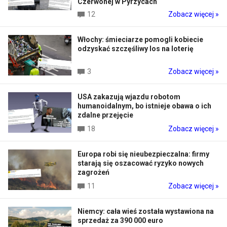
Czerwonej w Pyrzycach
12
Zobacz więcej »
Włochy: śmieciarze pomogli kobiecie
odzyskać szczęśliwy los na loterię
3
Zobacz więcej »
USA zakazują wjazdu robotom
humanoidalnym, bo istnieje obawa o ich
zdalne przejęcie
18
Zobacz więcej »
Europa robi się nieubezpieczalna: firmy
starają się oszacować ryzyko nowych
zagrożeń
11
Zobacz więcej »
Niemcy: cała wieś została wystawiona na
sprzedaż za 390 000 euro