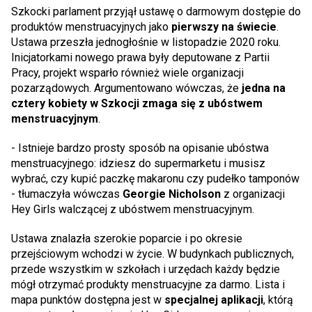
Szkocki parlament przyjął ustawę o darmowym dostępie do
produktów menstruacyjnych jako
pierwszy na świecie
.
Ustawa przeszła jednogłośnie w listopadzie 2020 roku.
Inicjatorkami nowego prawa były deputowane z Partii
Pracy, projekt wsparło również wiele organizacji
pozarządowych. Argumentowano wówczas, że
jedna na
cztery kobiety w Szkocji zmaga się z ubóstwem
menstruacyjnym
.
- Istnieje bardzo prosty sposób na opisanie ubóstwa
menstruacyjnego: idziesz do supermarketu i musisz
wybrać, czy kupić paczkę makaronu czy pudełko tamponów
- tłumaczyła wówczas
Georgie Nicholson
z organizacji
Hey Girls walczącej z ubóstwem menstruacyjnym.
Ustawa znalazła szerokie poparcie i po okresie
przejściowym wchodzi w życie. W budynkach publicznych,
przede wszystkim w szkołach i urzędach każdy będzie
mógł otrzymać produkty menstruacyjne za darmo. Lista i
mapa punktów dostępna jest w
specjalnej aplikacji
, którą