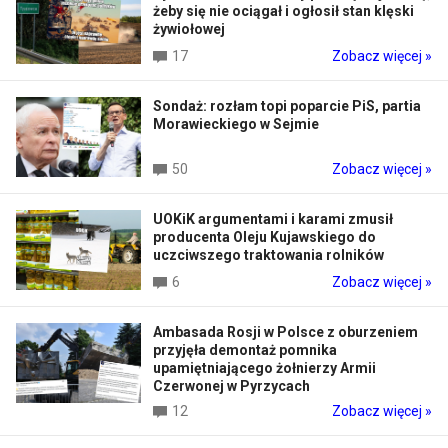
żeby się nie ociągał i ogłosił stan klęski
żywiołowej
17
Zobacz więcej »
Sondaż: rozłam topi poparcie PiS, partia
Morawieckiego w Sejmie
50
Zobacz więcej »
UOKiK argumentami i karami zmusił
producenta Oleju Kujawskiego do
uczciwszego traktowania rolników
6
Zobacz więcej »
Ambasada Rosji w Polsce z oburzeniem
przyjęła demontaż pomnika
upamiętniającego żołnierzy Armii
Czerwonej w Pyrzycach
12
Zobacz więcej »