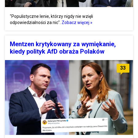
"Populistyczne lenie, którzy nigdy nie wzięli
odpowiedzialności za nic".
Zobacz więcej »
Mentzen krytykowany za wymiękanie,
kiedy polityk AfD obraża Polaków
33