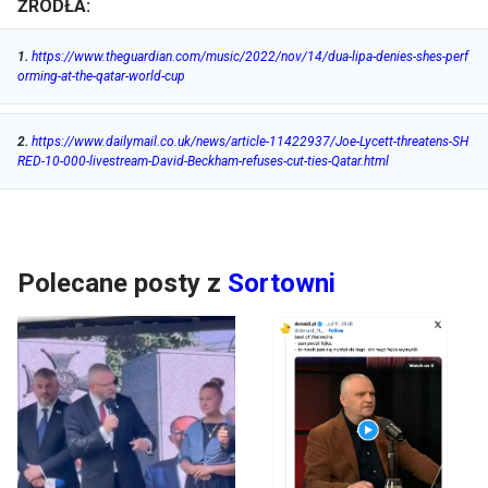
ŹRÓDŁA:
1
.
https://www.theguardian.com/music/2022/nov/14/dua-lipa-denies-shes-perf
orming-at-the-qatar-world-cup
2
.
https://www.dailymail.co.uk/news/article-11422937/Joe-Lycett-threatens-SH
RED-10-000-livestream-David-Beckham-refuses-cut-ties-Qatar.html
Polecane posty z
Sortowni