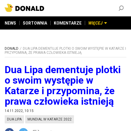
ZAŁÓŻ KONTO
©
2026
DONALD.PL
Wszelkie prawa zastrzeżone
NEWS
SORTOWNIA
KOMENTARZE
WIĘCEJ
DONALD
DUA LIPA DEMENTUJE PLOTKI O SWOIM WYSTĘPIE W KATARZE I
PRZYPOMINA, ŻE PRAWA CZŁOWIEKA ISTNIEJĄ
Dua Lipa dementuje plotki
o swoim występie w
Katarze i przypomina, że
prawa człowieka istnieją
14.11.2022, 10:15
DUA LIPA
MUNDIAL W KATARZE 2022