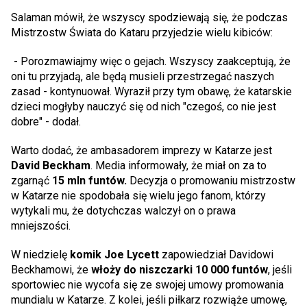
Salaman mówił, że wszyscy spodziewają się, że podczas
Mistrzostw Świata do Kataru przyjedzie wielu kibiców:
- Porozmawiajmy więc o gejach. Wszyscy zaakceptują, że
oni tu przyjadą, ale będą musieli przestrzegać naszych
zasad - kontynuował. Wyraził przy tym obawę, że katarskie
dzieci mogłyby nauczyć się od nich "czegoś, co nie jest
dobre" - dodał.
Warto dodać, że ambasadorem imprezy w Katarze jest
David Beckham
. Media informowały, że miał on za to
zgarnąć
15 mln funtów.
Decyzja o promowaniu mistrzostw
w Katarze nie spodobała się wielu jego fanom, którzy
wytykali mu, że dotychczas walczył on o prawa
mniejszości.
W niedzielę
komik Joe Lycett
zapowiedział Davidowi
Beckhamowi, że
włoży do niszczarki 10 000 funtów
, jeśli
sportowiec nie wycofa się ze swojej umowy promowania
mundialu w Katarze. Z kolei, jeśli piłkarz rozwiąże umowę,