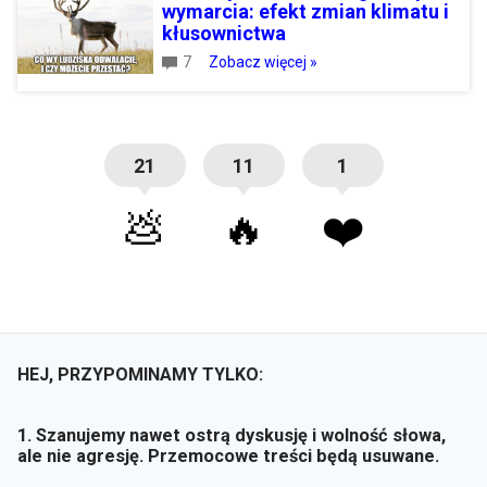
wymarcia: efekt zmian klimatu i
kłusownictwa
7
Zobacz więcej »
21
11
1
💩
🔥
❤️
HEJ, PRZYPOMINAMY TYLKO:
1. Szanujemy nawet ostrą dyskusję i wolność słowa,
ale nie agresję. Przemocowe treści będą usuwane.