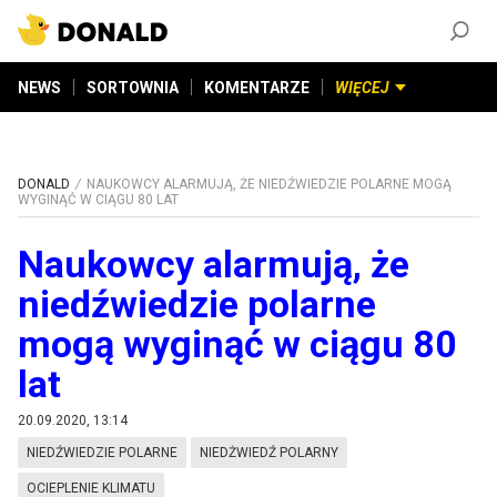
ZAŁÓŻ KONTO
©
2026
DONALD.PL
Wszelkie prawa zastrzeżone
NEWS
SORTOWNIA
KOMENTARZE
WIĘCEJ
DONALD
NAUKOWCY ALARMUJĄ, ŻE NIEDŹWIEDZIE POLARNE MOGĄ
WYGINĄĆ W CIĄGU 80 LAT
Naukowcy alarmują, że
niedźwiedzie polarne
mogą wyginąć w ciągu 80
lat
20.09.2020, 13:14
NIEDŹWIEDZIE POLARNE
NIEDŻWIEDŹ POLARNY
OCIEPLENIE KLIMATU