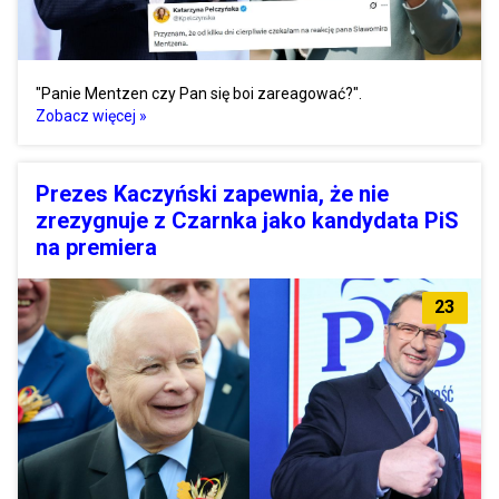
"Panie Mentzen czy Pan się boi zareagować?".
Zobacz więcej »
Prezes Kaczyński zapewnia, że nie
zrezygnuje z Czarnka jako kandydata PiS
na premiera
23