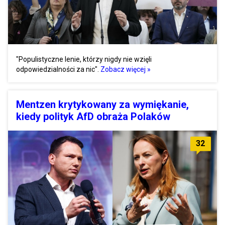
"Populistyczne lenie, którzy nigdy nie wzięli
odpowiedzialności za nic".
Zobacz więcej »
Mentzen krytykowany za wymiękanie,
kiedy polityk AfD obraża Polaków
32