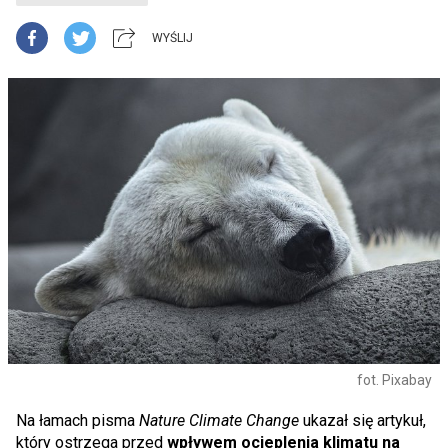
WYŚLIJ
fot. Pixabay
Na łamach pisma
Nature Climate Change
ukazał się artykuł,
który ostrzega przed
wpływem ocieplenia klimatu na