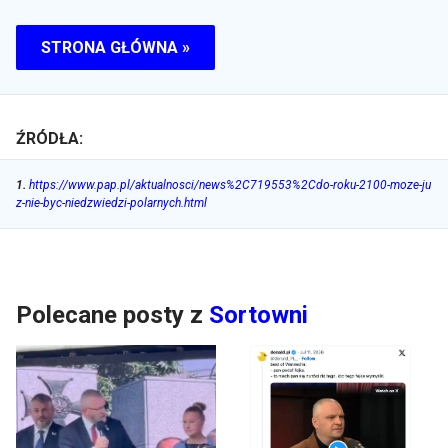
STRONA GŁÓWNA »
ŹRÓDŁA:
1
.
https://www.pap.pl/aktualnosci/news%2C719553%2Cdo-roku-2100-moze-ju
z-nie-byc-niedzwiedzi-polarnych.html
Polecane posty z
Sortowni