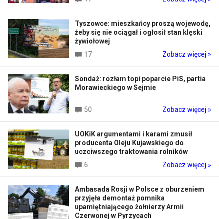
Tyszowce: mieszkańcy proszą wojewodę,
żeby się nie ociągał i ogłosił stan klęski
żywiołowej
17
Zobacz więcej »
Sondaż: rozłam topi poparcie PiS, partia
Morawieckiego w Sejmie
50
Zobacz więcej »
UOKiK argumentami i karami zmusił
producenta Oleju Kujawskiego do
uczciwszego traktowania rolników
6
Zobacz więcej »
Ambasada Rosji w Polsce z oburzeniem
przyjęła demontaż pomnika
upamiętniającego żołnierzy Armii
Czerwonej w Pyrzycach