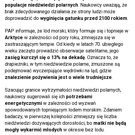
populacje niedźwiedzi polarnych
. Naukowcy uważają, że
brak zdecydowanego działania ze strony ludzi może
doprowadzić do
wyginięcia gatunku przed 2100 rokiem
.
PAP informuje, że lód morski, który formuje się i topnieje w
Arktyce
w zależności od pory roku, zmniejsza się w
zastraszającym tempie. Od kiedy w latach 70. ubiegłego
wieku zaczęto prowadzić obserwacje satelitarne, jego
zasięg kurczył się o 13% na dekadę
. Oznacza to, że
drapieżniki, w tym niedźwiedzie polarne, zmuszone są
podejmować wyczerpujące wędrówki na ląd, gdzie
znalezienie pożywienia jest o wiele trudniejsze
.
Szacując granice wytrzymałości niedźwiedzi polarnych,
naukowcy sugerowali się ich
potrzebami
energetycznymi
w zależności od wyzwań
spowodowanych topniejącym lodem morskim. Zdaniem
badaczy, w pierwszej kolejności zmniejszy się liczba
niedźwiedzi dożywających dorosłości, bo
matki nie będą
mogły wykarmić młodych
w okresie bez lodu.