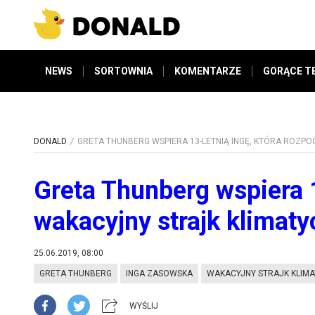
NEWS
SORTOWNIA
KOMENTARZE
GORĄCE T
DONALD
GRETA THUNBERG WSPIERA 13-LETNIĄ INGĘ, KTÓRA ROZP
Greta Thunberg wspiera 1
wakacyjny strajk klimat
25.06.2019, 08:00
GRETA THUNBERG
INGA ZASOWSKA
WAKACYJNY STRAJK KLIM
WYŚLIJ