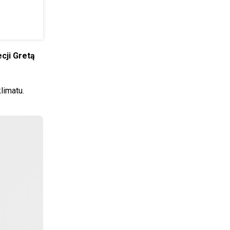
ecji Gretą
limatu.