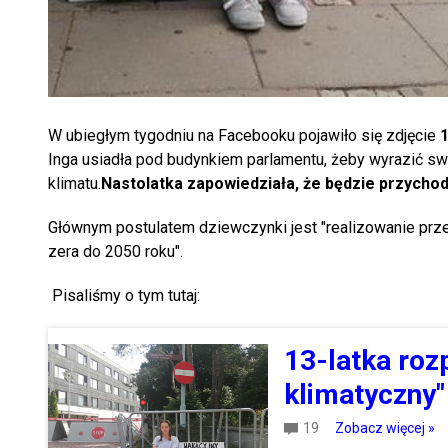
W ubiegłym tygodniu na Facebooku pojawiło się zdjęcie
1
Inga usiadła pod budynkiem parlamentu, żeby wyrazić s
klimatu.
Nastolatka zapowiedziała, że będzie przychod
Głównym postulatem dziewczynki jest "realizowanie prz
zera do 2050 roku".
Pisaliśmy o tym tutaj:
13-latka roz
klimatyczny"
19
Zobacz więcej »