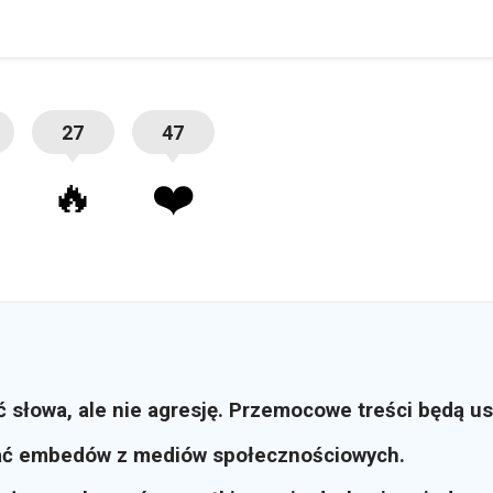
27
47
🔥
❤️
ć słowa, ale nie agresję. Przemocowe treści będą u
ać embedów z mediów społecznościowych.