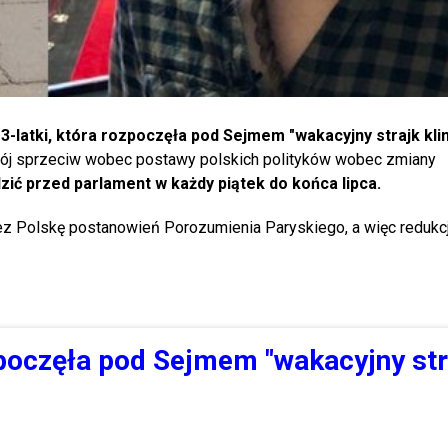
3-latki, która rozpoczęła pod Sejmem "wakacyjny strajk kli
wój sprzeciw wobec postawy polskich polityków wobec zmiany
zić przed parlament w każdy piątek do końca lipca.
ez Polskę postanowień Porozumienia Paryskiego, a więc redukc
poczęła pod Sejmem "wakacyjny str