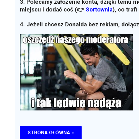
3. Polecamy założenie konta, dzięki temu 
miejscu i dodać coś (👉
Sortownia
)
, co traf
4. Jeżeli chcesz Donalda bez reklam, dołąc
STRONA GŁÓWNA »