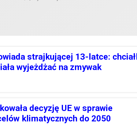
wiada strajkującej 13-latce: chcia
siała wyjeżdżać na zmywak
kowała decyzję UE w sprawie
celów klimatycznych do 2050