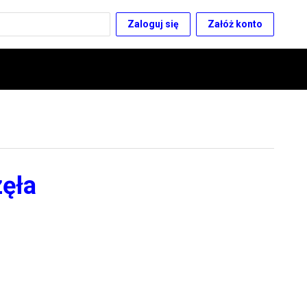
Zaloguj się
Załóż konto
zęła