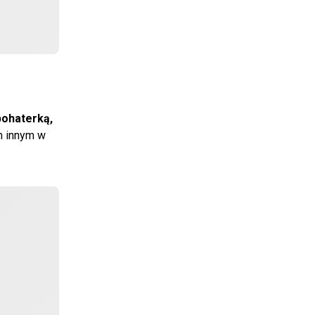
bohaterką,
im innym w