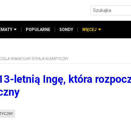
EMATY
POPULARNE
SONDY
WIĘCEJ
OCZĘŁA WAKACYJNY STRAJK KLIMATYCZNY
3-letnią Ingę, która rozpoc
yczny
ATYCZNY