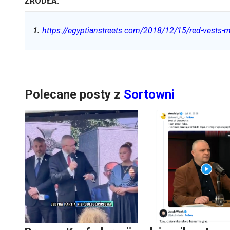
ŹRÓDŁA:
1
.
https://egyptianstreets.com/2018/12/15/red-vests-m
Polecane posty z
Sortowni