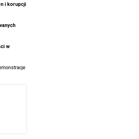
 i korupcji
owanych
ci w
demonstracje