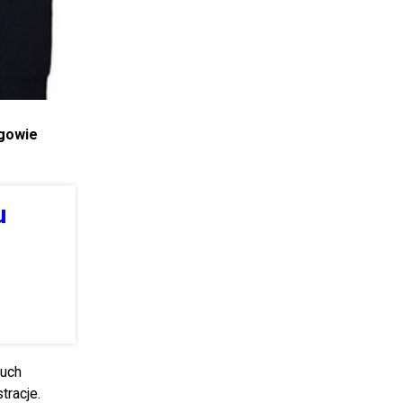
gowie
u
ruch
tracje.