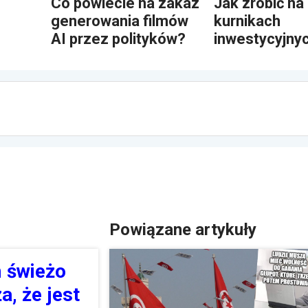
Co powiecie na zakaz
Jak zrobić na
generowania filmów
kurnikach
AI przez polityków?
inwestycyjny
Powiązane artykuły
m świeżo
, że jest