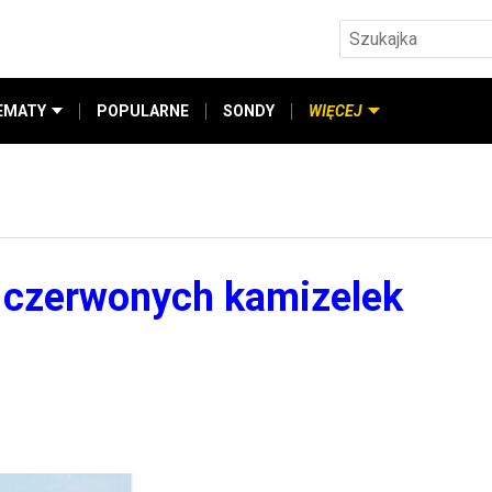
EMATY
POPULARNE
SONDY
WIĘCEJ
t czerwonych kamizelek