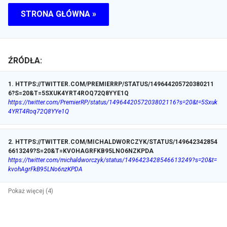
STRONA GŁÓWNA »
ŹRÓDŁA:
1
.
HTTPS://TWITTER.COM/PREMIERRP/STATUS/149644205720380211
6?S=20&T=5SXUK4YRT4ROQ72Q8YYE1Q
https://twitter.com/PremierRP/status/1496442057203802116?s=20&t=5Sxuk
4YRT4Roq72Q8YYe1Q
2
.
HTTPS://TWITTER.COM/MICHALDWORCZYK/STATUS/149642342854
6613249?S=20&T=KVOHAGRFKB95LNO6NZKPDA
https://twitter.com/michaldworczyk/status/1496423428546613249?s=20&t=
kvohAgrFkB95LNo6nzKPDA
Pokaż więcej (4)