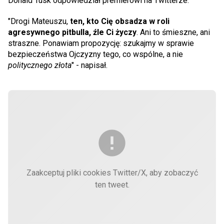
Donald Tusk odpowiedział premierowi na Twitterze.
"Drogi Mateuszu,
ten, kto Cię obsadza w roli
agresywnego pitbulla, źle Ci życzy
. Ani to śmieszne, ani
straszne. Ponawiam propozycję: szukajmy w sprawie
bezpieczeństwa Ojczyzny tego, co wspólne, a nie
politycznego złota
" - napisał.
Zaakceptuj pliki cookies Twitter/X, aby zobaczyć
ten tweet.