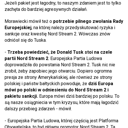
Jeżeli pakiet jest łagodny, to naszym zdaniem jest to tylko
zachęta do bardziej agresywnych działań.
Morawiecki mówił też o
potrzebie pilnego zwołania Rady
Europejskiej
, na której należy przedyskutować ryzyka i
sankcje oraz kwestię Nord Stream 2. Wówczas znów
odniósł się do Tuska.
-
Trzeba powiedzieć, że Donald Tusk stoi na czele
partii Nord Stream 2
. Europejska Partia Ludowa
doprowadziła do powstania Nord Stream 2. Tusk nic nie
zrobił, żeby zapobiec jego otwarciu. Dopiero ogromna
presja ze strony Amerykańskiej, ale również ze strony
polskiej i państw bałtyckich powoduje, że
dziś Europa
mówi po polski w odniesieniu do Nord Stream 2 i
pakietu sankcji.
Europa mówi dziś bardziej po polsku. To
są nasze osiągniecia w tym kryzysu, które mają łagodzić
dalszy przebieg zdarzeń - mówił.
- Europejska Partia Ludowa, której częścią jest Platforma
Obywatelska, to był główny promotor Nord Stream 2. Ta