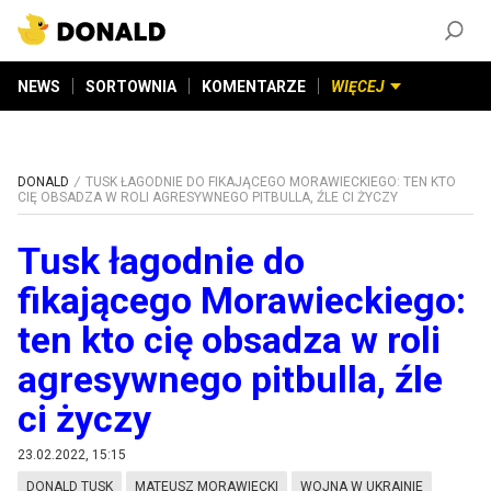
ZAŁÓŻ KONTO
©
2026
DONALD.PL
Wszelkie prawa zastrzeżone
NEWS
SORTOWNIA
KOMENTARZE
WIĘCEJ
DONALD
TUSK ŁAGODNIE DO FIKAJĄCEGO MORAWIECKIEGO: TEN KTO
CIĘ OBSADZA W ROLI AGRESYWNEGO PITBULLA, ŹLE CI ŻYCZY
Tusk łagodnie do
fikającego Morawieckiego:
ten kto cię obsadza w roli
agresywnego pitbulla, źle
ci życzy
23.02.2022, 15:15
DONALD TUSK
MATEUSZ MORAWIECKI
WOJNA W UKRAINIE