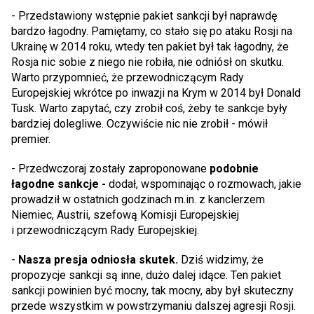
- Przedstawiony wstępnie pakiet sankcji był naprawdę
bardzo łagodny. Pamiętamy, co stało się po ataku Rosji na
Ukrainę w 2014 roku, wtedy ten pakiet był tak łagodny, że
Rosja nic sobie z niego nie robiła, nie odniósł on skutku.
Warto przypomnieć, że przewodniczącym Rady
Europejskiej wkrótce po inwazji na Krym w 2014 był Donald
Tusk. Warto zapytać, czy zrobił coś, żeby te sankcje były
bardziej dolegliwe. Oczywiście nic nie zrobił - mówił
premier.
- Przedwczoraj zostały zaproponowane
podobnie
łagodne sankcje -
dodał, wspominając o rozmowach, jakie
prowadził w ostatnich godzinach m.in. z kanclerzem
Niemiec, Austrii, szefową Komisji Europejskiej
i przewodniczącym Rady Europejskiej.
-
Nasza presja odniosła skutek.
Dziś widzimy, że
propozycje sankcji są inne, dużo dalej idące. Ten pakiet
sankcji powinien być mocny, tak mocny, aby był skuteczny
przede wszystkim w powstrzymaniu dalszej agresji Rosji.