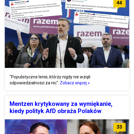
44
"Populistyczne lenie, którzy nigdy nie wzięli
odpowiedzialności za nic".
Zobacz więcej »
Mentzen krytykowany za wymiękanie,
kiedy polityk AfD obraża Polaków
33