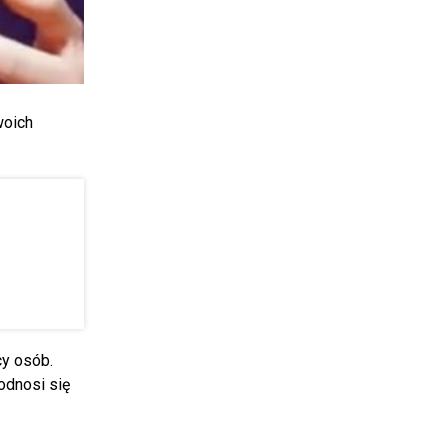
oich
cy osób.
odnosi się