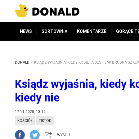
NEWS
SORTOWNIA
KOMENTARZE
GORĄCE T
DONALD
KSIĄDZ WYJAŚNIA, KIEDY KOBIETA JEST JAK BRUDNA SZKLAN
Ksiądz wyjaśnia, kiedy ko
kiedy nie
17.11.2020, 13:19
KOŚCIÓŁ
TIKTOK
WYŚLIJ