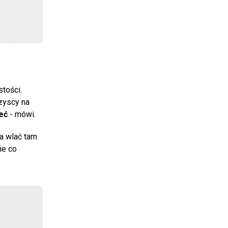
stości.
szyscy na
eć
- mówi.
a wlać tam
ie co