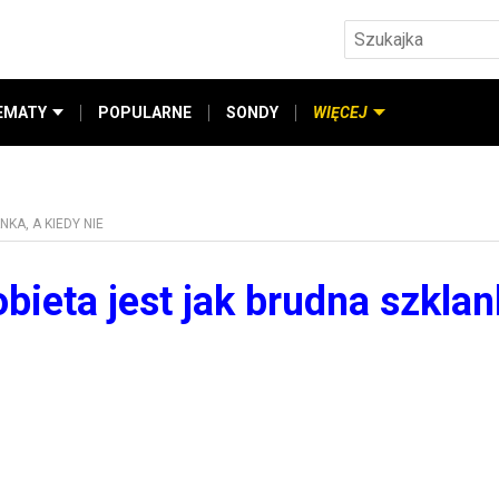
EMATY
POPULARNE
SONDY
WIĘCEJ
KA, A KIEDY NIE
bieta jest jak brudna szklan