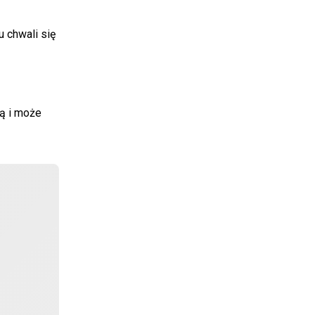
u chwali się
tą i może