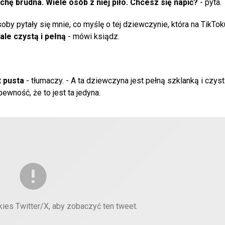
ochę brudna. Wiele osób z niej piło. Chcesz się napić?
- pyta.
oby pytały się mnie, co myślę o tej dziewczynie, która na TikTok
ale czystą i pełną
- mówi ksiądz.
t pusta
- tłumaczy. - A ta dziewczyna jest pełną szklanką i czys
pewność, że to jest ta jedyna.
kies Twitter/X, aby zobaczyć ten tweet.