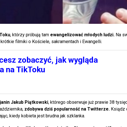
kToku
, którzy próbują tam
ewangelizować młodych ludzi.
Na sw
rótkie filmiki o Kościele, sakramentach i Ewangelli.
cesz zobaczyć, jak wygląda
a na TikToku
janin Jakub Piątkowski
, którego obserwuje już prawie 38 tysię
aździernika,
zdobywa dziś popularność na Twitterze.
Ksiądz 
jąc, kiedy kobieta jest brudna jak szklanka.