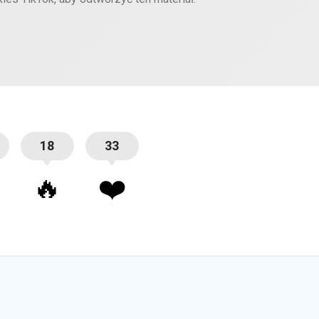
18
33
🔥
❤️