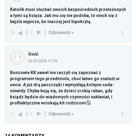
Katolik musi słuchać swoich bezpośrednich przełożonych
a tymi są księża. Jak mu się nie podoba, to niech się z
bajzlu wypisze, bo inaczej jest hipokrytą.
Odpowiedz »
13
0
Gość
02.09.2025 11:55
Bonzowie KK nawet nie raczyli się zapoznać z
programem tego przedmiotu, choć łatwo go znaleźć w
necie. A już drą paszczęki i wymyślają kolejne cuda-
niewidy. Chyba boją się, że dzieci zrobią raban, gdy
ksiądz będzie do wiadomych czynności nakłaniał, i
🤔
profilaktycznie wciskają kit rodzicom
Odpowiedz »
11
0
14
KOMENTARZY