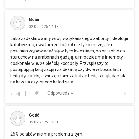
Gość
02.09.2025 14:18
Jako zadeklarowany wrog watykańskiego zaborcy i ideologii
katolicyzmu, uważam że kościoł nie tylko może, ale i
powinien wypowiadać się w tych kwestiach, bo oni sobie do
staruchow na ambonach gadają, a młodzież ma internety i
doskonale wie, że pie*olą kocopoły. Przyspieszy to
postępującą laicyzację i za dekadę czy dwie w kościołach
będą dyskoteki, a widząc księdza ludzie będą spoglądać jak
na kowala czy innego kołodzieja.
Odpowiedz »
5
1
Gość
02.09.2025 12:31
26% polaków nie ma problemu z tym: