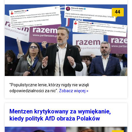
44
"Populistyczne lenie, którzy nigdy nie wzięli
odpowiedzialności za nic".
Zobacz więcej »
Mentzen krytykowany za wymiękanie,
kiedy polityk AfD obraża Polaków