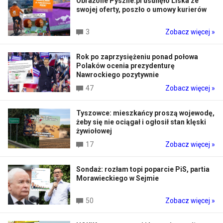
Obrażone Pyszne.pl usunęło Liska ze
swojej oferty, poszło o umowy kurierów
3
Zobacz więcej »
Rok po zaprzysiężeniu ponad połowa
Polaków ocenia prezydenturę
Nawrockiego pozytywnie
47
Zobacz więcej »
Tyszowce: mieszkańcy proszą wojewodę,
żeby się nie ociągał i ogłosił stan klęski
żywiołowej
17
Zobacz więcej »
Sondaż: rozłam topi poparcie PiS, partia
Morawieckiego w Sejmie
50
Zobacz więcej »