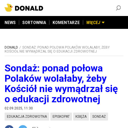
ZAŁÓŻ KONTO
©
2026
DONALD.PL
Wszelkie prawa zastrzeżone
NEWS
SORTOWNIA
KOMENTARZE
WIĘCEJ
DONALD
SONDAŻ: PONAD POŁOWA POLAKÓW WOLAŁABY, ŻEBY
KOŚCIÓŁ NIE WYMĄDRZAŁ SIĘ O EDUKACJI ZDROWOTNEJ
Sondaż: ponad połowa
Polaków wolałaby, żeby
Kościół nie wymądrzał się
o edukacji zdrowotnej
02.09.2025, 11:30
EDUKACJA ZDROWOTNA
EPISKOPAT
KSIĘŻA
SONDAŻ