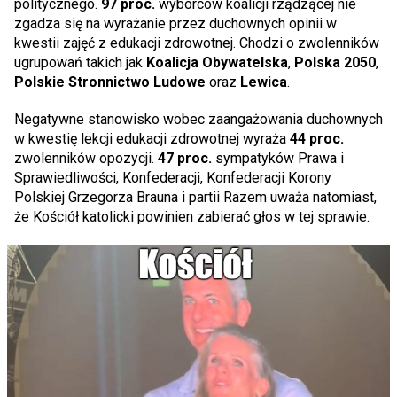
politycznego.
97 proc.
wyborców koalicji rządzącej nie
zgadza się na wyrażanie przez duchownych opinii w
kwestii zajęć z edukacji zdrowotnej. Chodzi o zwolenników
ugrupowań takich jak
Koalicja Obywatelska
,
Polska 2050
,
Polskie Stronnictwo Ludowe
oraz
Lewica
.
Negatywne stanowisko wobec zaangażowania duchownych
w kwestię lekcji edukacji zdrowotnej wyraża
44 proc.
zwolenników opozycji.
47 proc.
sympatyków Prawa i
Sprawiedliwości, Konfederacji, Konfederacji Korony
Polskiej Grzegorza Brauna i partii Razem uważa natomiast,
że Kościół katolicki powinien zabierać głos w tej sprawie.