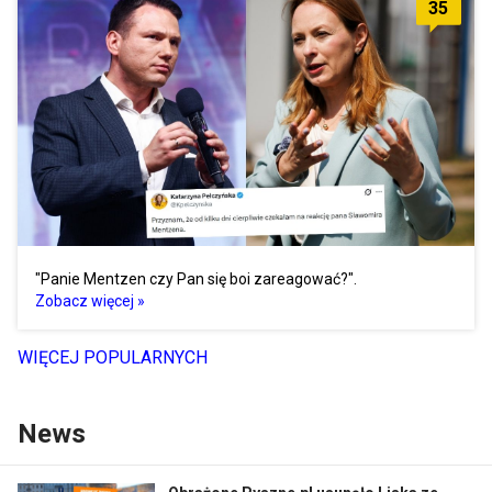
35
"Panie Mentzen czy Pan się boi zareagować?".
Zobacz więcej »
WIĘCEJ POPULARNYCH
News