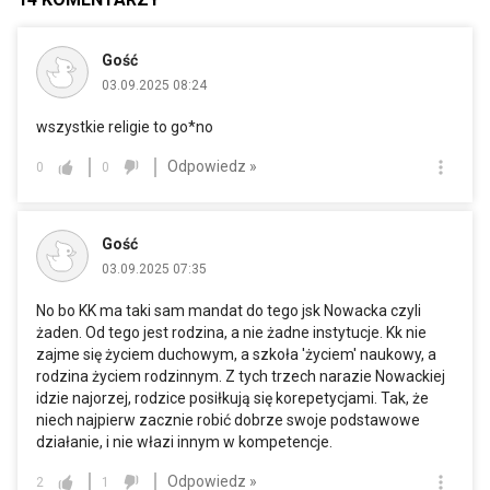
Gość
03.09.2025 08:24
wszystkie religie to go*no
Odpowiedz »
0
0
Gość
03.09.2025 07:35
No bo KK ma taki sam mandat do tego jsk Nowacka czyli
żaden. Od tego jest rodzina, a nie żadne instytucje. Kk nie
zajme się życiem duchowym, a szkoła 'życiem' naukowy, a
rodzina życiem rodzinnym. Z tych trzech narazie Nowackiej
idzie najorzej, rodzice posiłkują się korepetycjami. Tak, że
niech najpierw zacznie robić dobrze swoje podstawowe
działanie, i nie włazi innym w kompetencje.
Odpowiedz »
2
1