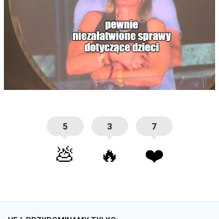
5
3
7
💩
🔥
❤️