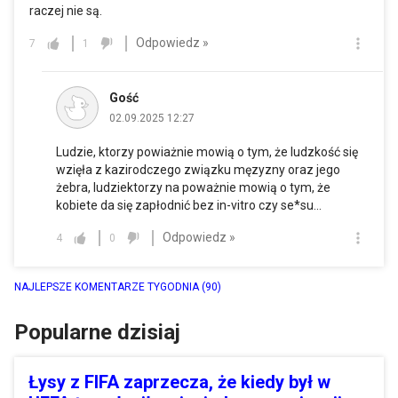
raczej nie są.
Odpowiedz »
7
1
Gość
02.09.2025 12:27
Ludzie, ktorzy powiażnie mowią o tym, że ludzkość się
wzięła z kazirodczego związku męzyzny oraz jego
żebra, ludziektorzy na poważnie mowią o tym, że
kobiete da się zapłodnić bez in-vitro czy se*su...
Odpowiedz »
4
0
NAJLEPSZE KOMENTARZE TYGODNIA
(90)
Popularne dzisiaj
Łysy z FIFA zaprzecza, że kiedy był w