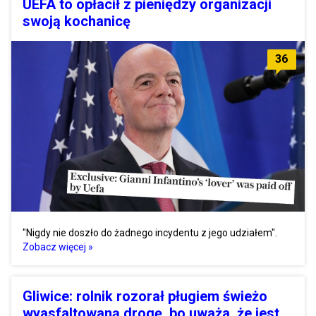
UEFA to opłacił z pieniędzy organizacji
swoją kochanicę
36
"Nigdy nie doszło do żadnego incydentu z jego udziałem".
Zobacz więcej »
Gliwice: rolnik rozorał pługiem świeżo
wyasfaltowaną drogę, bo uważa, że jest