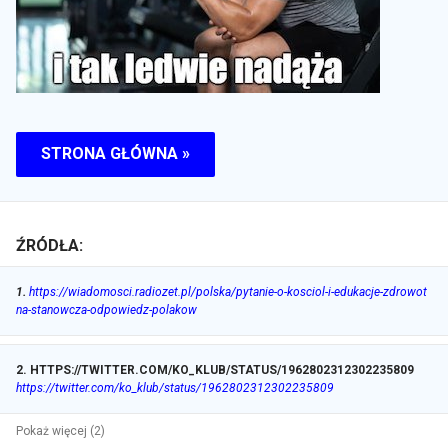
STRONA GŁÓWNA »
ŹRÓDŁA:
1
.
https://wiadomosci.radiozet.pl/polska/pytanie-o-kosciol-i-edukacje-zdrowot
na-stanowcza-odpowiedz-polakow
2
.
HTTPS://TWITTER.COM/KO_KLUB/STATUS/1962802312302235809
https://twitter.com/ko_klub/status/1962802312302235809
Pokaż więcej (2)