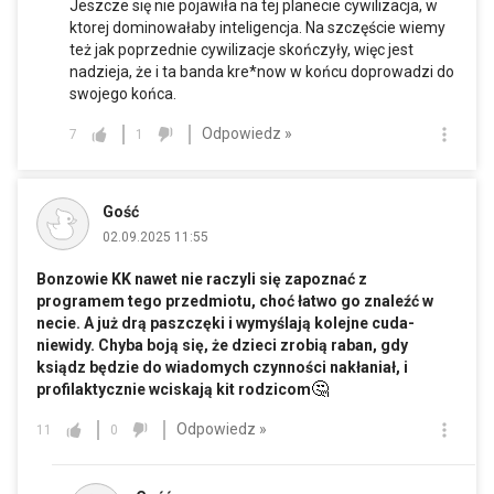
Jeszcze się nie pojawiła na tej planecie cywilizacja, w
ktorej dominowałaby inteligencja. Na szczęście wiemy
też jak poprzednie cywilizacje skończyły, więc jest
nadzieja, że i ta banda kre*now w końcu doprowadzi do
swojego końca.
Odpowiedz »
7
1
Gość
02.09.2025 11:55
Bonzowie KK nawet nie raczyli się zapoznać z
programem tego przedmiotu, choć łatwo go znaleźć w
necie. A już drą paszczęki i wymyślają kolejne cuda-
niewidy. Chyba boją się, że dzieci zrobią raban, gdy
ksiądz będzie do wiadomych czynności nakłaniał, i
🤔
profilaktycznie wciskają kit rodzicom
Odpowiedz »
11
0