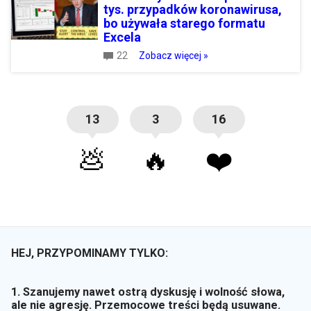
tys. przypadków koronawirusa,
bo używała starego formatu
Excela
22
Zobacz więcej »
13
3
16
💩
🔥
❤️
HEJ, PRZYPOMINAMY TYLKO:
1. Szanujemy nawet ostrą dyskusję i wolność słowa,
ale nie agresję. Przemocowe treści będą usuwane.