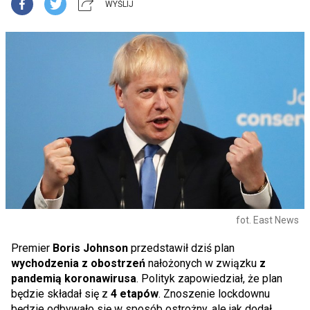
WYŚLIJ
fot. East News
Premier
Boris Johnson
przedstawił dziś plan
wychodzenia z obostrzeń
nałożonych w związku
z
pandemią koronawirusa
. Polityk zapowiedział, że plan
będzie składał się z
4 etapów
. Znoszenie lockdownu
będzie odbywało się w sposób ostrożny, ale jak dodał