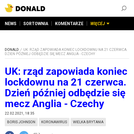
ZAŁÓŻ KONTO
©
2026
DONALD.PL
Wszelkie prawa zastrzeżone
NEWS
SORTOWNIA
KOMENTARZE
WIĘCEJ
DONALD
UK: RZĄD ZAPOWIADA KONIEC LOCKDOWNU NA 21 CZERWCA.
DZIEŃ PÓŹNIEJ ODBĘDZIE SIĘ MECZ ANGLIA - CZECHY
UK: rząd zapowiada koniec
lockdownu na 21 czerwca.
Dzień później odbędzie się
mecz Anglia - Czechy
22.02.2021, 18:35
BORIS JOHNSON
KORONAWIRUS
WIELKA BRYTANIA