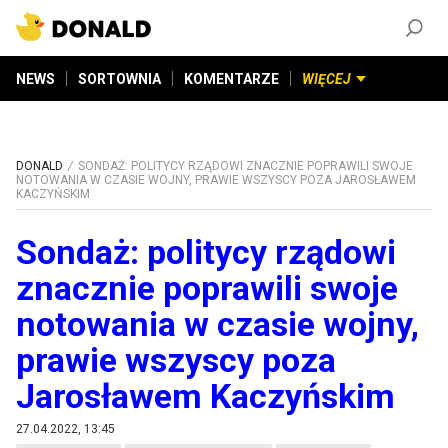
ZAŁÓŻ KONTO
©
2026
DONALD.PL
Wszelkie prawa zastrzeżone
NEWS
SORTOWNIA
KOMENTARZE
WIĘCEJ
DONALD
SONDAŻ: POLITYCY RZĄDOWI ZNACZNIE POPRAWILI SWOJE
NOTOWANIA W CZASIE WOJNY, PRAWIE WSZYSCY POZA JAROSŁAWEM
KACZYŃSKIM
Sondaż: politycy rządowi
znacznie poprawili swoje
notowania w czasie wojny,
prawie wszyscy poza
Jarosławem Kaczyńskim
27.04.2022, 13:45