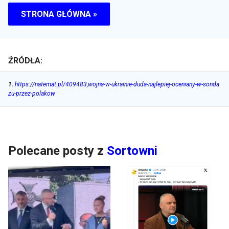
STRONA GŁÓWNA »
ŹRÓDŁA:
1
.
https://natemat.pl/409483,wojna-w-ukrainie-duda-najlepiej-oceniany-w-sonda
zu-przez-polakow
Polecane posty z
Sortowni