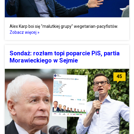
Alex Karp boi się "malutkiej grupy" wegetarian-pacyfistów.
Zobacz więcej »
Sondaż: rozłam topi poparcie PiS, partia
Morawieckiego w Sejmie
45