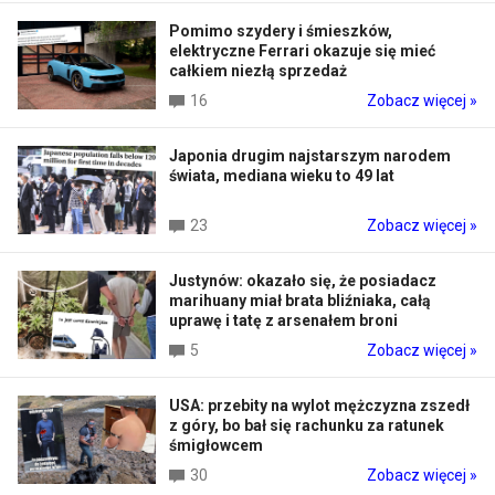
Pomimo szydery i śmieszków,
elektryczne Ferrari okazuje się mieć
całkiem niezłą sprzedaż
16
Zobacz więcej »
Japonia drugim najstarszym narodem
świata, mediana wieku to 49 lat
23
Zobacz więcej »
Justynów: okazało się, że posiadacz
marihuany miał brata bliźniaka, całą
uprawę i tatę z arsenałem broni
5
Zobacz więcej »
USA: przebity na wylot mężczyzna zszedł
z góry, bo bał się rachunku za ratunek
śmigłowcem
30
Zobacz więcej »