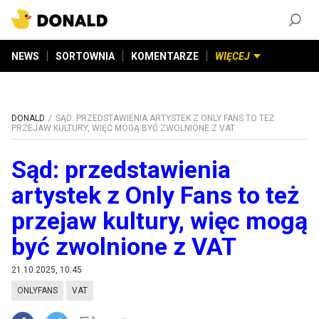
ZAŁÓŻ KONTO
©
2026
DONALD.PL
Wszelkie prawa zastrzeżone
NEWS
SORTOWNIA
KOMENTARZE
WIĘCEJ
DONALD
SĄD: PRZEDSTAWIENIA ARTYSTEK Z ONLY FANS TO TEŻ
PRZEJAW KULTURY, WIĘC MOGĄ BYĆ ZWOLNIONE Z VAT
Sąd: przedstawienia
artystek z Only Fans to też
przejaw kultury, więc mogą
być zwolnione z VAT
21.10.2025, 10:45
ONLYFANS
VAT