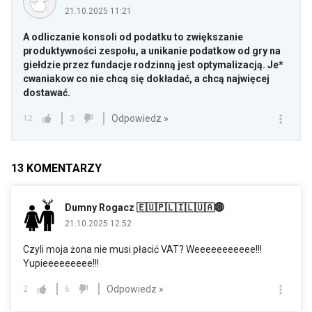
21.10.2025 11:21
A odliczanie konsoli od podatku to zwiększanie
produktywności zespołu, a unikanie podatkow od gry na
giełdzie przez fundacje rodzinną jest optymalizacją. Je*
cwaniakow co nie chcą się dokładać, a chcą najwięcej
dostawać.
Odpowiedz »
12
3
13
KOMENTARZY
Dumny Rogacz 🇪🇺🇵🇱🇮🇱🇺🇦🌐
21.10.2025 12:52
Czyli moja żona nie musi płacić VAT? Weeeeeeeeeee!!!
Yupieeeeeeeee!!!
Odpowiedz »
2
6