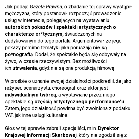
Jak podaje
Gazeta Prawna,
o zbadanie tej sprawy wystąpił
mężczyzna, który postanowił rozpocząć prowadzenie
usług w internecie, polegających na wystawianiu
autorskich pokazów i spektakli artystycznych o
charakterze er*tycznym,
świadczonych na
dedykowanym do tego portalu. Argumentował, że jego
pokazy pomimo tematyki jaka poruszają
nie są
po*nografią
. Dodał, że spektakle będą się odbywały na
żywo, w czasie rzeczywistym. Bez możliwości
ich
utrwalenia
, gdyż nie są one produkcją filmową.
W prośbie o uznanie swojej działalności podkreślił, że jako
reżyser, scenarzysta, choreograf oraz aktor jest
indywidualnym twórcą
, a wystawiane przez niego
spektakle są
częścią artystycznego performance'u
.
Zatem, jego działalność powinna być zwolniona z podatku
VAT, jak inne usługi kulturalne.
Głos w tej sprawie zabrali specjaliści, m.in.
Dyrektor
Krajowej Informacji Skarbowej
, który nie zgodził się z