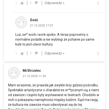
Odpowiedz »
1
6
Gość
21.10.2025 17:07
Luz, se* work i work spoko. A teraz poprosimy o
normalne podatki a nie wybiegi ze pchanie po same
kule to jest utwor kultury.
Odpowiedz »
1
0
MrStrzelec
21.10.2025 11:36
Mam wrażenie, że prawda jak zwykle leży gdzieś pośrodku.
Spektakle artystyczne o charakterze er*tycznym są z nami
od zawsze i często były wystawiane w teatrach. Chodziło w
nich o pokazaniu namiętności między ludźmi. Sąd ma rację,
że kultura nie zawsze musi odwoływać się do tej