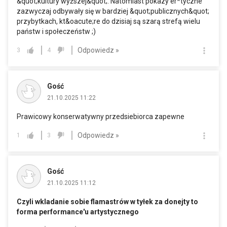
&quot;kultury wyższej&quot;. Natomiast pokazy er*tyczne
zazwyczaj odbywały się w bardziej &quot;publicznych&quot;
przybytkach, kt&oacute;re do dzisiaj są szarą strefą wielu
państw i społeczeństw ;)
Odpowiedz »
3
4
Gość
21.10.2025 11:22
Prawicowy konserwatywny przedsiebiorca zapewne
Odpowiedz »
1
3
Gość
21.10.2025 11:12
Czyli wkladanie sobie flamastrów w tyłek za donejty to
forma performance'u artystycznego