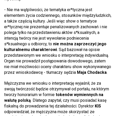
- Nie ma wątpliwości, że tematyka er*tyczna jest
elementem życia codziennego, stosunków międzyludzkich,
a także częścią kultury. Jeśli więc show o tematyce
er*tycznej nie prezentuje penalizowanych zachowań i nie
polega tylko na przedstawieniu aktów s*ksualnych, a
intencją twórcy nie jest wywołanie podniecenia
s*ksualnego u odbiorcy, to
nie można zaprzeczyć jego
kulturalnemu charakterowi
. Sąd bazował na opisie
przedstawionym we wniosku o interpretację indywidualną.
Organ nie prowadził postępowania dowodowego, zatem
nie miał możliwości oceny charakteru show wykonywanego
przez wnioskodawcę - tłumaczy sędzia
Maja Chodacka
.
Mężczyzna we wniosku o interpretację wyjaśnił, że za
swoją twórczość będzie otrzymywał od portalu, na którym
tworzy honorarium w formie
tokenów wymiennych na
walutę polską
. Dlatego zapytał, czy musi posiadać kasę
fiskalną do prowadzenia tej działalności. Dyrektor
KIS
odpowiedział, że mężczyzna może skorzystać ze