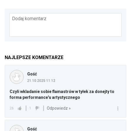
Dodaj komentarz
NAJLEPSZE KOMENTARZE
Gość
21.10.2025 11:12
Czyli wkladanie sobie flamastrów w tyłek za donejty to
forma performance'u artystycznego
Odpowiedz »
26
1
Gość