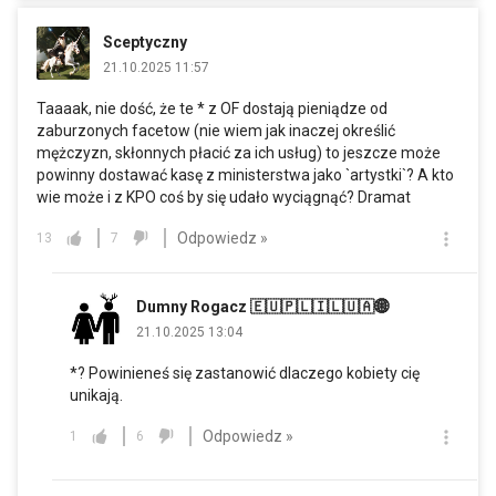
Sceptyczny
21.10.2025 11:57
Taaaak, nie dość, że te * z OF dostają pieniądze od
zaburzonych facetow (nie wiem jak inaczej określić
mężczyzn, skłonnych płacić za ich usług) to jeszcze może
powinny dostawać kasę z ministerstwa jako `artystki`? A kto
wie może i z KPO coś by się udało wyciągnąć? Dramat
Odpowiedz »
13
7
Dumny Rogacz 🇪🇺🇵🇱🇮🇱🇺🇦🌐
21.10.2025 13:04
*? Powinieneś się zastanowić dlaczego kobiety cię
unikają.
Odpowiedz »
1
6