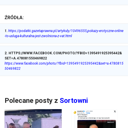
ŹRÓDŁA:
1
.
https://podatki.gazetaprawna.pl/artykuly/10496555,pokazy-erotyczne-online
-to-usluga-kulturalna-jest-zwolniona-z-vat.html
2
.
HTTPS://WWW.FACEBOOK.COM/PHOTO/?FBID=1395491925395442&
SET=A.478081550469822
https://www.facebook.com/photo/?fbid=1395491925395442&set=a.4780815
50469822
Polecane posty z
Sortowni