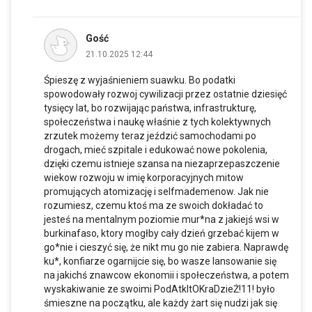
Gość
21.10.2025 12:44
Śpieszę z wyjaśnieniem suawku. Bo podatki
spowodowały rozwoj cywilizacji przez ostatnie dziesięć
tysięcy lat, bo rozwijając państwa, infrastrukturę,
społeczeństwa i naukę właśnie z tych kolektywnych
zrzutek możemy teraz jeździć samochodami po
drogach, mieć szpitale i edukować nowe pokolenia,
dzięki czemu istnieje szansa na niezaprzepaszczenie
wiekow rozwoju w imię korporacyjnych mitow
promujących atomizację i selfmademenow. Jak nie
rozumiesz, czemu ktoś ma ze swoich dokładać to
jesteś na mentalnym poziomie mur*na z jakiejś wsi w
burkinafaso, ktory mogłby cały dzień grzebać kijem w
go*nie i cieszyć się, że nikt mu go nie zabiera. Naprawdę
ku*, konfiarze ogarnijcie się, bo wasze lansowanie się
na jakichś znawcow ekonomii i społeczeństwa, a potem
wyskakiwanie ze swoimi PodAtkItOKraDzieŻ!11! było
śmieszne na początku, ale każdy żart się nudzi jak się