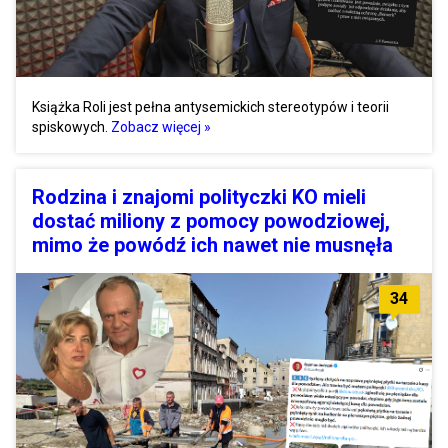
Książka Roli jest pełna antysemickich stereotypów i teorii
spiskowych.
Zobacz więcej »
Rodzina i znajomi polityczki KO mieli
dostać miliony z pomocy powodziowej,
mimo że powódź ich nawet nie musnęła
34