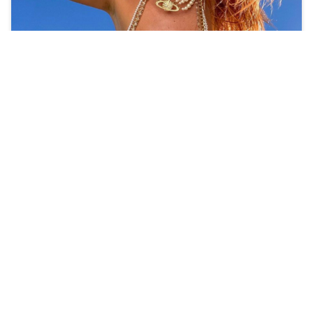
Niektóre twierdzą, że ich zarobki spadły aż o 70%.
Zobacz więcej »
News
Komentarze
Popularne
Ranking
Sortownia
Sondy
Kontakt
Dodaj temat
Regulamin
Polityka prywatności