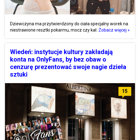
Dziewczyna ma przytwierdzony do ciała specjalny worek na
niestrawione resztki pokarmu, mocz czy kał.
Zobacz więcej »
Wiedeń: instytucje kultury zakładają
konta na OnlyFans, by bez obaw o
cenzurę prezentować swoje nagie dzieła
sztuki
15