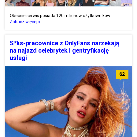
Obecnie serwis posiada 120 milionów użytkowników.
Zobacz więcej »
S*ks-pracownice z OnlyFans narzekają
na najazd celebrytek i gentryfikację
usługi
62