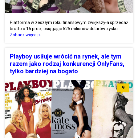
Platforma w zeszłym roku finansowym zwiększyła sprzedaż
brutto o 16 proc., osiągając 525 milionów dolarów zysku.
Zobacz więcej »
Playboy usiłuje wrócić na rynek, ale tym
razem jako rodzaj konkurencji OnlyFans,
tylko bardziej na bogato
9