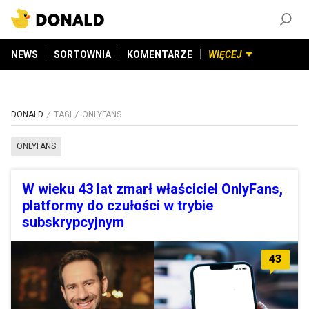
ZAŁÓŻ KONTO
©
2026
DONALD.PL
Wszelkie prawa zastrzeżone
NEWS
SORTOWNIA
KOMENTARZE
WIĘCEJ
DONALD
TAGI
ONLYFANS
ONLYFANS
W wieku 43 lat zmarł właściciel OnlyFans,
platformy do czułości w trybie
subskrypcyjnym
43