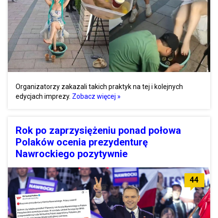
Organizatorzy zakazali takich praktyk na tej i kolejnych
edycjach imprezy.
Zobacz więcej »
Rok po zaprzysiężeniu ponad połowa
Polaków ocenia prezydenturę
Nawrockiego pozytywnie
44