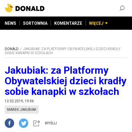
ZAŁÓŻ KONTO
©
2026
DONALD.PL
Wszelkie prawa zastrzeżone
NEWS
SORTOWNIA
KOMENTARZE
WIĘCEJ
DONALD
JAKUBIAK: ZA PLATFORMY OBYWATELSKIEJ DZIECI KRADŁY
SOBIE KANAPKI W SZKOŁACH
Jakubiak: za Platformy
Obywatelskiej dzieci kradły
sobie kanapki w szkołach
12.02.2019, 19:06
MAREK JAKUBIAK
WYŚLIJ