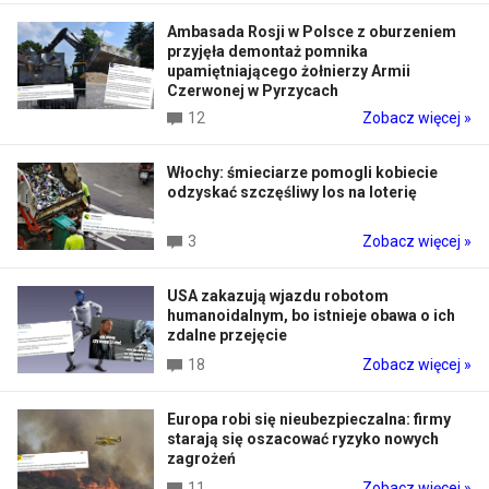
Ambasada Rosji w Polsce z oburzeniem
przyjęła demontaż pomnika
upamiętniającego żołnierzy Armii
Czerwonej w Pyrzycach
12
Zobacz więcej »
Włochy: śmieciarze pomogli kobiecie
odzyskać szczęśliwy los na loterię
3
Zobacz więcej »
USA zakazują wjazdu robotom
humanoidalnym, bo istnieje obawa o ich
zdalne przejęcie
18
Zobacz więcej »
Europa robi się nieubezpieczalna: firmy
starają się oszacować ryzyko nowych
zagrożeń
11
Zobacz więcej »