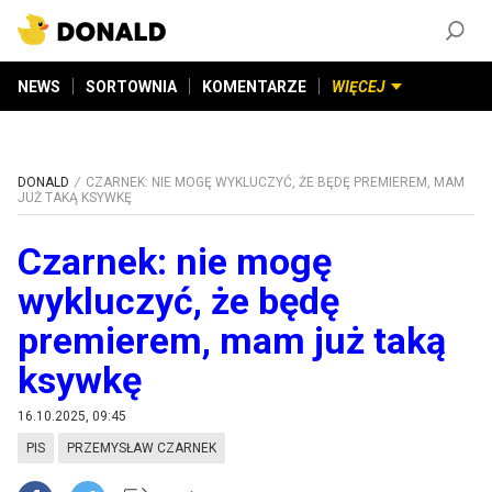
ZAŁÓŻ KONTO
©
2026
DONALD.PL
Wszelkie prawa zastrzeżone
NEWS
SORTOWNIA
KOMENTARZE
WIĘCEJ
DONALD
CZARNEK: NIE MOGĘ WYKLUCZYĆ, ŻE BĘDĘ PREMIEREM, MAM
JUŻ TAKĄ KSYWKĘ
Czarnek: nie mogę
wykluczyć, że będę
premierem, mam już taką
ksywkę
16.10.2025, 09:45
PIS
PRZEMYSŁAW CZARNEK