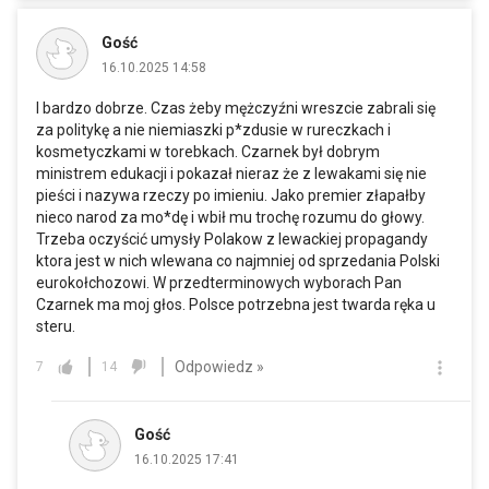
Gość
16.10.2025 14:58
I bardzo dobrze. Czas żeby mężczyźni wreszcie zabrali się
za politykę a nie niemiaszki p*zdusie w rureczkach i
kosmetyczkami w torebkach. Czarnek był dobrym
ministrem edukacji i pokazał nieraz że z lewakami się nie
pieści i nazywa rzeczy po imieniu. Jako premier złapałby
nieco narod za mo*dę i wbił mu trochę rozumu do głowy.
Trzeba oczyścić umysły Polakow z lewackiej propagandy
ktora jest w nich wlewana co najmniej od sprzedania Polski
eurokołchozowi. W przedterminowych wyborach Pan
Czarnek ma moj głos. Polsce potrzebna jest twarda ręka u
steru.
Odpowiedz »
7
14
Gość
16.10.2025 17:41