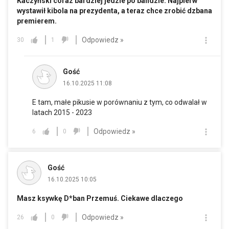
Kaczyński coraz bardziej jedzie po bandzie. Najpierw
wystawił kibola na prezydenta, a teraz chce zrobić dzbana
premierem.
Odpowiedz »
30
1
Gość
16.10.2025 11:08
E tam, małe pikusie w porównaniu z tym, co odwalał w
latach 2015 - 2023
Odpowiedz »
6
0
Gość
16.10.2025 10:05
Masz ksywkę D*ban Przemuś. Ciekawe dlaczego
Odpowiedz »
26
0