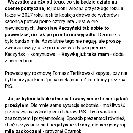
-
Wszystko zależy od tego, co się będzie działo na
scenie politycznej
tej jesieni, wiosną przyszłego roku, a
także w 2027 roku, jeśli ta koalicja dotrwa do wyborów i
kadencja potrwa pełne cztery lata. Jest wiele
niewiadomych.
Jarosław Kaczyński tak sobie to
powiedział, no tak po prostu mu wypadło.
Dla mnie to
było bardzo miłe. Absolutnie tego nie neguję, ale proszę
zwrócić uwagę, o czym mówił wtedy pan premier
Kaczyński - kontynuował. -
Ksywkę już taką mam
- dodał
z uśmiechem.
Prowadzący rozmowę Tomasz Terlikowski zapytał, czy nie
był to przypadkiem "pocałunek śmierci" ze strony prezesa
PiS.
-
Ja już byłem kilkukrotnie całowany śmiertelnie i jakoś
przeżyłem
. Dla mnie sama sytuacja sobotnia - możliwość
przemawiania wśród pięciu liderów PiS - była wielkim
zaszczytem i przyjemnością. Sposób prezentacji również,
choć oczywiście
są i negatywne strony, nie wszyscy są
mile zaskoczeni
- przyznał Czarnek.