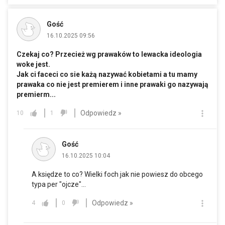
Gość
16.10.2025 09:56
Czekaj co? Przecież wg prawaków to lewacka ideologia
woke jest.
Jak ci faceci co sie każą nazywać kobietami a tu mamy
prawaka co nie jest premierem i inne prawaki go nazywają
premierm...
Odpowiedz »
10
1
Gość
16.10.2025 10:04
A księdze to co? Wielki foch jak nie powiesz do obcego
typa per "ojcze"...
Odpowiedz »
4
0