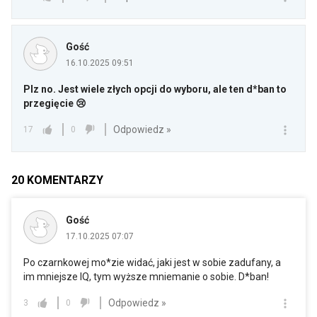
Gość
16.10.2025 09:51
Plz no. Jest wiele złych opcji do wyboru, ale ten d*ban to
przegięcie 😢
Odpowiedz »
17
0
20
KOMENTARZY
Gość
17.10.2025 07:07
Po czarnkowej mo*zie widać, jaki jest w sobie zadufany, a
im mniejsze IQ, tym wyższe mniemanie o sobie. D*ban!
Odpowiedz »
3
0