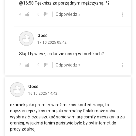
@16:58 Tęsknisz za porządnym mężczyzną, *?
Odpowiedz »
4
0
Gość
17.10.2025 05:42
Skąd ty wiesz, co ludzie noszą w torebkach?
Odpowiedz »
2
0
Gość
16.10.2025 14:42
czarnek jako premier w reżimie pis-konfederacja, to
najczarniejszy koszmar jaki normalny Polak może sobie
wyobrazić. czas szukać sobie w miarę comfy mieszkania za
granicą, w jakimś tanim państwie byle by był internet do
pracy zdalnej