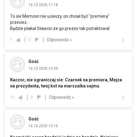
16.10.2025 11:18
To sie Memcen nie ucieszy, on chciał być "premierę"
przecież...
Będzie płakał Sławcio ze go prezes tak potraktowal
Odpowiedz »
7
0
Gość
16.10.2025 10:39
Kaczor, nie ograniczaj sie: Czarnek na premiera, Mejza
na prezydenta, twoj kot na marszalka sejmu.
Odpowiedz »
10
0
Gość
16.10.2025 10:15