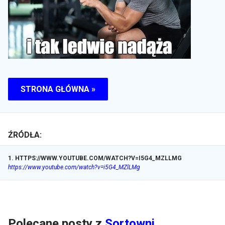
STRONA GŁÓWNA »
ŹRÓDŁA:
1
.
HTTPS://WWW.YOUTUBE.COM/WATCH?V=I5G4_MZLLMG
https://www.youtube.com/watch?v=i5G4_MZlLMg
Polecane posty z
Sortowni