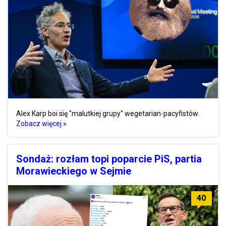
Alex Karp boi się "malutkiej grupy" wegetarian-pacyfistów.
Zobacz więcej »
Sondaż: rozłam topi poparcie PiS, partia
Morawieckiego w Sejmie
40