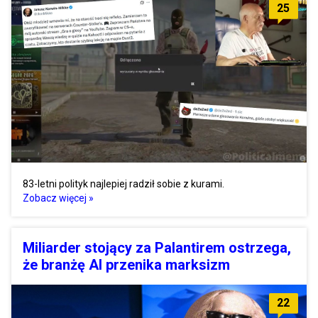
25
83-letni polityk najlepiej radził sobie z kurami.
Zobacz więcej »
Miliarder stojący za Palantirem ostrzega,
że branżę AI przenika marksizm
22