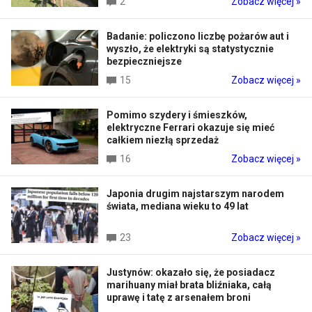
2
Zobacz więcej »
Badanie: policzono liczbę pożarów aut i
wyszło, że elektryki są statystycznie
bezpieczniejsze
15
Zobacz więcej »
Pomimo szydery i śmieszków,
elektryczne Ferrari okazuje się mieć
całkiem niezłą sprzedaż
16
Zobacz więcej »
Japonia drugim najstarszym narodem
świata, mediana wieku to 49 lat
23
Zobacz więcej »
Justynów: okazało się, że posiadacz
marihuany miał brata bliźniaka, całą
uprawę i tatę z arsenałem broni