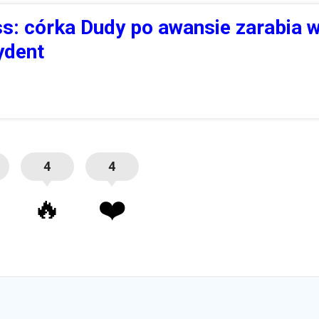
s: córka Dudy po awansie zarabia w
ydent
4
4
🔥
❤️