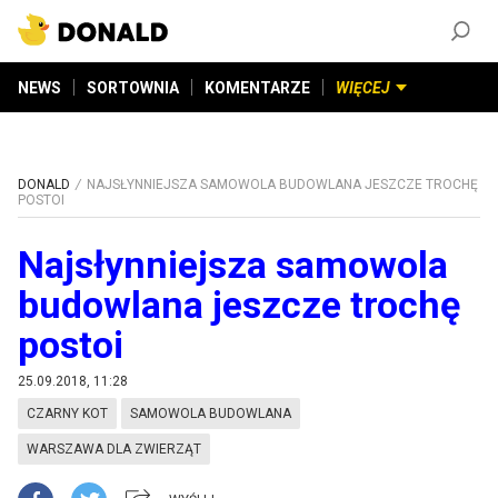
ZAŁÓŻ KONTO
©
2026
DONALD.PL
Wszelkie prawa zastrzeżone
NEWS
SORTOWNIA
KOMENTARZE
WIĘCEJ
DONALD
NAJSŁYNNIEJSZA SAMOWOLA BUDOWLANA JESZCZE TROCHĘ
POSTOI
Najsłynniejsza samowola
budowlana jeszcze trochę
postoi
25.09.2018, 11:28
CZARNY KOT
SAMOWOLA BUDOWLANA
WARSZAWA DLA ZWIERZĄT