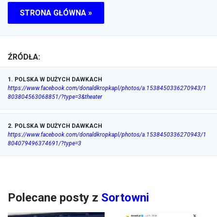
STRONA GŁÓWNA »
ŹRÓDŁA:
1
.
POLSKA W DUŻYCH DAWKACH
https://www.facebook.com/donaldkropkapl/photos/a.1538450336270943/1
803804563068851/?type=3&theater
2
.
POLSKA W DUŻYCH DAWKACH
https://www.facebook.com/donaldkropkapl/photos/a.1538450336270943/1
804079496374691/?type=3
Polecane posty z
Sortowni