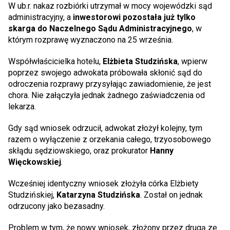
W ub.r. nakaz rozbiórki utrzymał w mocy wojewódzki sąd
administracyjny, a
inwestorowi pozostała już tylko
skarga do Naczelnego Sądu Administracyjnego
, w
którym rozprawę wyznaczono na 25 września.
Współwłaścicielka hotelu,
Elżbieta Studzińska
, wpierw
poprzez swojego adwokata próbowała skłonić sąd do
odroczenia rozprawy przysyłając zawiadomienie, że jest
chora. Nie załączyła jednak żadnego zaświadczenia od
lekarza.
Gdy sąd wniosek odrzucił, adwokat złożył kolejny, tym
razem o wyłączenie z orzekania całego, trzyosobowego
skłądu sędziowskiego, oraz prokurator
Hanny
Więckowskiej
.
Wcześniej identyczny wniosek złożyła córka Elżbiety
Studzińskiej,
Katarzyna Studzińska
. Został on jednak
odrzucony jako bezasadny.
Problem w tym, że nowy wniosek, złożony przez drugą ze