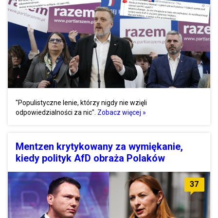
"Populistyczne lenie, którzy nigdy nie wzięli
odpowiedzialności za nic".
Zobacz więcej »
Mentzen krytykowany za wymiękanie,
kiedy polityk AfD obraża Polaków
37