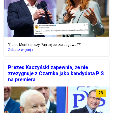
"Panie Mentzen czy Pan się boi zareagować?".
Zobacz więcej »
Prezes Kaczyński zapewnia, że nie
zrezygnuje z Czarnka jako kandydata PiS
na premiera
23