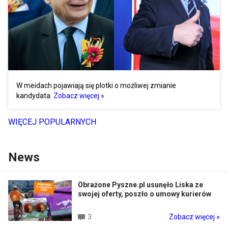
W meidach pojawiają się plotki o możliwej zmianie
kandydata.
Zobacz więcej »
WIĘCEJ POPULARNYCH
News
Obrażone Pyszne.pl usunęło Liska ze
swojej oferty, poszło o umowy kurierów
3
Zobacz więcej »