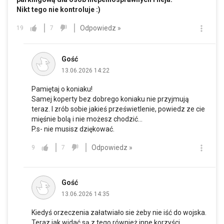
Nikt tego nie kontroluje :)
Odpowiedz »
19
7
Gość
13.06.2026 14:22
Pamiętaj o koniaku!
Samej koperty bez dobrego koniaku nie przyjmują
teraz. I zrób sobie jakieś prześwietlenie, powiedz ze cie
mięśnie bolą i nie możesz chodzić...
P.s- nie musisz dziękować.
Odpowiedz »
9
7
Gość
13.06.2026 14:35
Kiedyś orzeczenia załatwiało sie żeby nie iść do wojska.
Teraz jak widać są z tego również inne korzyści.