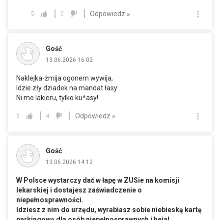
Odpowiedz »
5
0
Gość
13.06.2026 16:02
Naklejka-żmija ogonem wywija,
Idzie zły dziadek na mandat łasy:
Ni mo lakieru, tylko ku*asy!
Odpowiedz »
3
4
Gość
13.06.2026 14:12
W Polsce wystarczy dać w łapę w ZUSie na komisji
lekarskiej i dostajesz zaświadczenie o
niepełnosprawności.
Idziesz z nim do urzędu, wyrabiasz sobie niebieską kartę
parkingową dla osób niepełnosprawnych i heja!