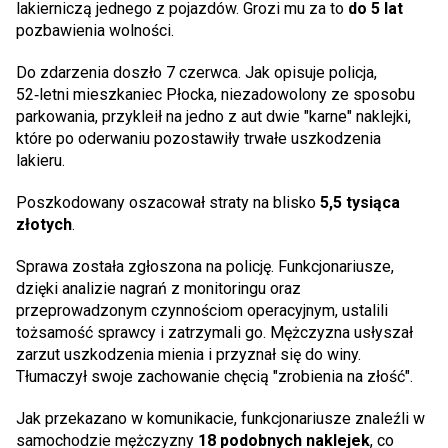
lakierniczą jednego z pojazdów. Grozi mu za to
do 5 lat
pozbawienia wolności.
Do zdarzenia doszło 7 czerwca. Jak opisuje policja,
52‑letni mieszkaniec Płocka, niezadowolony ze sposobu
parkowania, przykleił na jedno z aut dwie "karne" naklejki,
które po oderwaniu pozostawiły trwałe uszkodzenia
lakieru.
Poszkodowany oszacował straty na blisko
5,5 tysiąca
złotych
.
Sprawa została zgłoszona na policję. Funkcjonariusze,
dzięki analizie nagrań z monitoringu oraz
przeprowadzonym czynnościom operacyjnym, ustalili
tożsamość sprawcy i zatrzymali go. Mężczyzna usłyszał
zarzut uszkodzenia mienia i przyznał się do winy.
Tłumaczył swoje zachowanie chęcią "zrobienia na złość".
Jak przekazano w komunikacie, funkcjonariusze znaleźli w
samochodzie mężczyzny
18 podobnych naklejek
, co