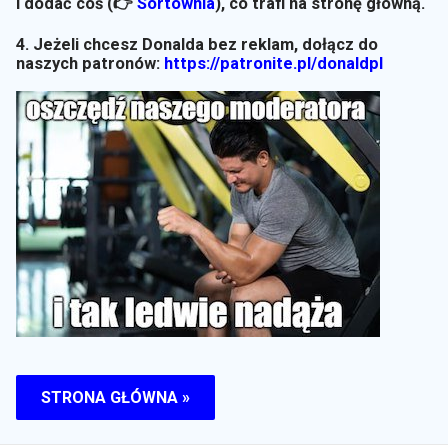
i dodać coś (👉
Sortownia
)
, co trafi na stronę główną.
4. Jeżeli chcesz Donalda bez reklam, dołącz do
naszych patronów:
https://patronite.pl/donaldpl
STRONA GŁÓWNA »