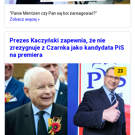
"Panie Mentzen czy Pan się boi zareagować?".
Zobacz więcej »
Prezes Kaczyński zapewnia, że nie
zrezygnuje z Czarnka jako kandydata PiS
na premiera
23