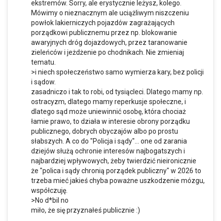
ekstremów. Sorry, ale erystycznie leżysz, kolego.
Mówimy o nieznacznym ale uciążliwym niszczeniu
powłok lakierniczych pojazdów zagrażających
porządkowi publicznemu przez np. blokowanie
awaryjnych dróg dojazdowych, przez taranowanie
zieleńców i jeżdżenie po chodnikach. Nie zmieniaj
tematu.
>i niech społeczeństwo samo wymierza kary, bez policji
i sądow.
zasadniczo i tak to robi, od tysiącleci. Dlatego mamy np.
ostracyzm, dlatego mamy reperkusje społeczne, i
dlatego sąd może uniewinnić osobę, która chociaż
łamie prawo, to działa w interesie obrony porządku
publicznego, dobrych obyczajów albo po prostu
słabszych. A co do "Policja i sądy"... one od zarania
dziejów służą ochronie interesów najbogatszych i
najbardziej wpływowych, żeby twierdzić nieironicznie
że "polica i sądy chronią porządek publiczny" w 2026 to
trzeba mieć jakieś chyba poważne uszkodzenie mózgu,
współczuję.
>No d*bil no
miło, że się przyznałeś publicznie :)