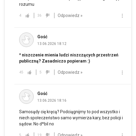
rozumu
Odpowiedz »
4
36
Gość
13.06.2026 18:12
^ niszczenie mienia ludzi niszczących przestrzeń
publiczną? Zasadniczo popieram :)
Odpowiedz »
45
5
Gość
13.06.2026 18:16
Samosądy cię kręcą? Podciągnijmy to pod wszystko i
niech społeczeństwo samo wymierza kary, bez policji i
sądow. No d*bil no
Odpowiedz »
5
19