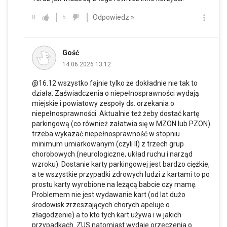
Odpowiedz »
8
5
Gość
14.06.2026 13:12
@16.12 wszystko fajnie tylko że dokładnie nie tak to
działa. Zaświadczenia o niepełnosprawności wydają
miejskie i powiatowy zespoły ds. orzekania o
niepełnosprawności. Aktualnie też żeby dostać kartę
parkingową (co również załatwia się w MZON lub PZON)
trzeba wykazać niepełnosprawność w stopniu
minimum umiarkowanym (czyli II) z trzech grup
chorobowych (neurologiczne, układ ruchu i narząd
wzroku). Dostanie karty parkingowej jest bardzo ciężkie,
a te wszystkie przypadki zdrowych ludzi z kartami to po
prostu karty wyrobione na leżącą babcie czy mamę.
Problemem nie jest wydawanie kart (od lat dużo
środowisk zrzeszających chorych apeluje o
złagodzenie) a to kto tych kart używa i w jakich
przypadkach. ZUS natomiast wydaje orzeczenia o