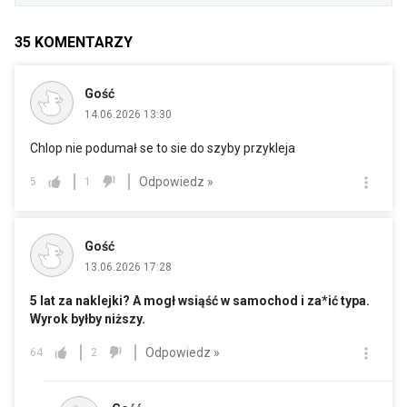
35
KOMENTARZY
Gość
14.06.2026 13:30
Chlop nie podumał se to sie do szyby przykleja
Odpowiedz »
5
1
Gość
13.06.2026 17:28
5 lat za naklejki? A mogł wsiąść w samochod i za*ić typa.
Wyrok byłby niższy.
Odpowiedz »
64
2