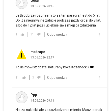
Gość
13.06.2026 20:15
Jeśli dobrze rozumiem to za ten paragraf jest do 5 lat.
Do. Za nieumyślne zabicie podczas jazdy grozi do 8 lat,
albo do 12 lat jeżeli ucieknie się z miejsca zdarzenia.
Odpowiedz »
1
11
makrape
13.06.2026 22:17
❤️
To ile mowisz dostal nafurany koka Kozanecki?
Odpowiedz »
11
3
Ppp
14.06.2026 09:11
Nie za naklejki, ale za uszkodzenie mienia. Masz jednak