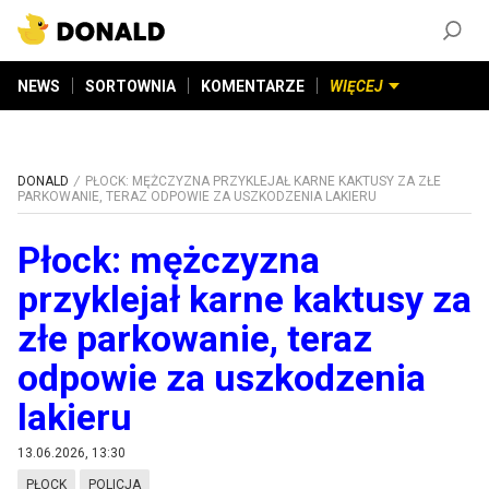
ZAŁÓŻ KONTO
©
2026
DONALD.PL
Wszelkie prawa zastrzeżone
NEWS
SORTOWNIA
KOMENTARZE
WIĘCEJ
DONALD
PŁOCK: MĘŻCZYZNA PRZYKLEJAŁ KARNE KAKTUSY ZA ZŁE
PARKOWANIE, TERAZ ODPOWIE ZA USZKODZENIA LAKIERU
Płock: mężczyzna
przyklejał karne kaktusy za
złe parkowanie, teraz
odpowie za uszkodzenia
lakieru
13.06.2026, 13:30
PŁOCK
POLICJA