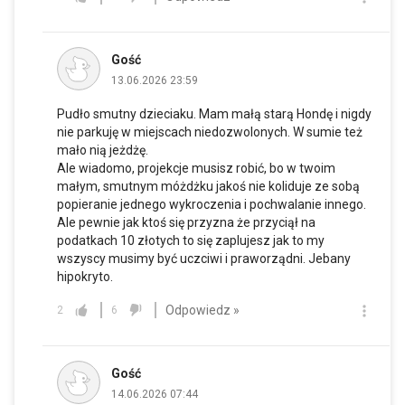
Gość
13.06.2026 23:59
Pudło smutny dzieciaku. Mam małą starą Hondę i nigdy
nie parkuję w miejscach niedozwolonych. W sumie też
mało nią jeżdżę.
Ale wiadomo, projekcje musisz robić, bo w twoim
małym, smutnym móżdżku jakoś nie koliduje ze sobą
popieranie jednego wykroczenia i pochwalanie innego.
Ale pewnie jak ktoś się przyzna że przyciął na
podatkach 10 złotych to się zaplujesz jak to my
wszyscy musimy być uczciwi i praworządni. Jebany
hipokryto.
Odpowiedz »
2
6
Gość
14.06.2026 07:44