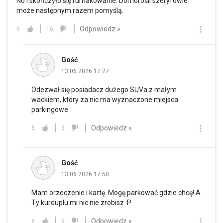
No i skończyło się rumakowanie. Domorośli szeryfowie
może następnym razem pomyślą.
Odpowiedz »
6
16
Gość
13.06.2026 17:27
Odezwał się posiadacz dużego SUVa z małym
wackiem, który za nic ma wyznaczone miejsca
parkingowe.
Odpowiedz »
8
3
Gość
13.06.2026 17:50
Mam orzeczenie i kartę. Mogę parkować gdzie chcę! A
Ty kurduplu mi nic nie zrobisz :P
Odpowiedz »
6
9