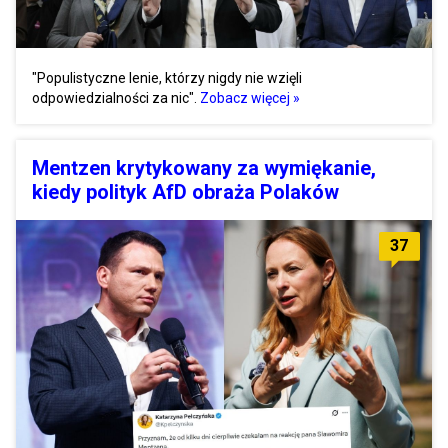
"Populistyczne lenie, którzy nigdy nie wzięli
odpowiedzialności za nic".
Zobacz więcej »
Mentzen krytykowany za wymiękanie,
kiedy polityk AfD obraża Polaków
37