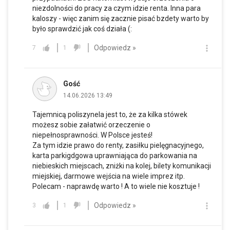
niezdolności do pracy za czym idzie renta. Inna para
kaloszy - więc zanim się zacznie pisać bzdety warto by
było sprawdzić jak coś działa (:
Odpowiedz »
7
1
Gość
14.06.2026 13:49
Tajemnicą poliszynela jest to, że za kilka stówek
możesz sobie załatwić orzeczenie o
niepełnosprawności. W Polsce jesteś!
Za tym idzie prawo do renty, zasiłku pielęgnacyjnego,
karta parkigdgowa uprawniająca do parkowania na
niebieskich miejscach, zniżki na kolej, bilety komunikacji
miejskiej, darmowe wejścia na wiele imprez itp.
Polecam - naprawdę warto ! A to wiele nie kosztuje !
Odpowiedz »
3
1