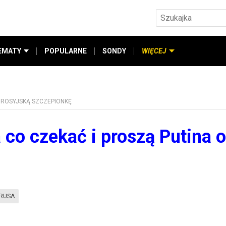
EMATY
POPULARNE
SONDY
WIĘCEJ
O ROSYJSKĄ SZCZEPIONKĘ
 co czekać i proszą Putina o
IRUSA