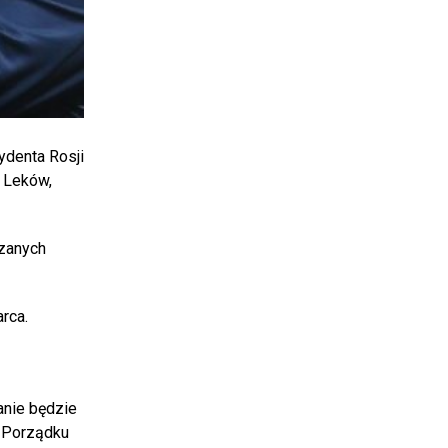
ydenta Rosji
i Leków,
azanych
rca.
anie będzie
. Porządku