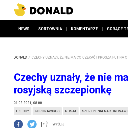
NEWS
SORTOWNIA
KOMENTARZE
GORĄCE T
DONALD
CZECHY UZNAŁY, ŻE NIE MA CO CZEKAĆ I PROSZĄ PUTINA 
Czechy uznały, że nie ma
rosyjską szczepionkę
01.03.2021, 08:00
CZECHY
KORONAWIRUS
ROSJA
SZCZEPIENIA NA KORONAW
WYŚLIJ