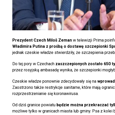
Prezydent Czech Miloš Zeman
w telewizji Prima poin
Władimira Putina z prośbą o dostawę szczepionki Spu
jednak czeskie władze stwierdziły, że szczepienia przebi
Do tej pory w Czechach
zaszczepionych zostało 650 ty
przez rosyjską ambasadę wynika, że szczepionki mogłyby 
Czeskie władze ponownie zdecydowały się na
wprowadz
Zaostrzono także restrykcje sanitarne, które mają ogra
rozprzestrzenianie się koronawirusa.
Od dziś granice powiatu
będzie można przekraczać tylk
możliwe tylko w granicach miasta lub gminy. Psa z kole