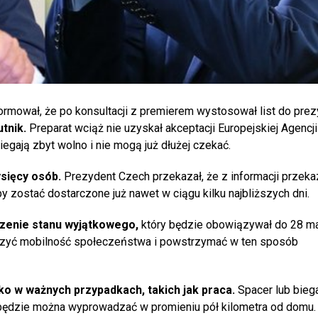
formował, że po konsultacji z premierem wystosował list do prez
tnik.
Preparat wciąż nie uzyskał akceptacji Europejskiej Agencj
egają zbyt wolno i nie mogą już dłużej czekać.
sięcy osób.
Prezydent Czech przekazał, że z informacji przek
zostać dostarczone już nawet w ciągu kilku najbliższych dni.
enie stanu wyjątkowego,
który będzie obowiązywał do 28 ma
niczyć mobilność społeczeństwa i powstrzymać w ten sposób
o w ważnych przypadkach, takich jak praca.
Spacer lub bieg
i będzie można wyprowadzać w promieniu pół kilometra od domu