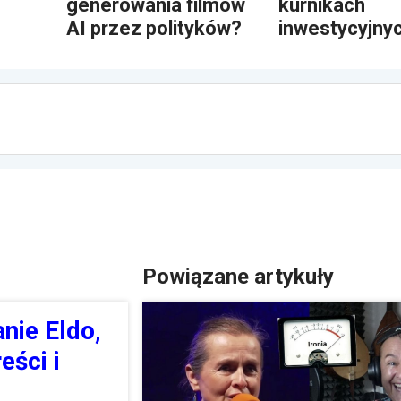
generowania filmów
kurnikach
AI przez polityków?
inwestycyjny
Powiązane artykuły
nie Eldo,
eści i