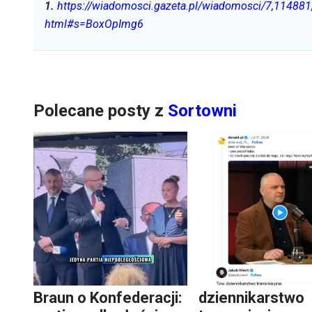
1
.
https://wiadomosci.gazeta.pl/wiadomosci/7,114881,2
html#s=BoxOpImg6
Polecane posty z
Sortowni
Braun o Konfederacji:
dziennikarstwo