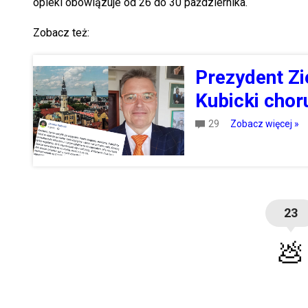
opieki obowiązuje od 26 do 30 października.
Zobacz też:
Prezydent Zi
Kubicki chor
29
Zobacz więcej »
23
💩