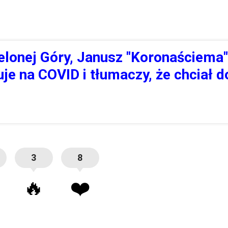
elonej Góry, Janusz "Koronaściema"
uje na COVID i tłumaczy, że chciał 
3
8
🔥
❤️