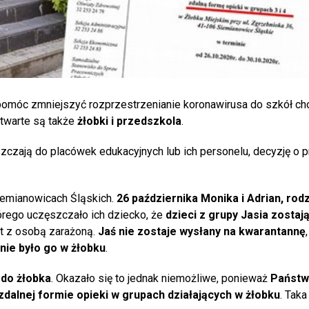
 pomóc zmniejszyć rozprzestrzenianie koronawirusa do szkół ch
Otwarte są także
żłobki i przedszkola
.
zczają do placówek edukacyjnych lub ich personelu, decyzję o p
Siemianowicach Śląskich.
26 października Monika i Adrian, rodz
tórego uczęszczało ich dziecko, że
dzieci z grupy Jasia zostaj
t z osobą zarażoną.
Jaś nie zostaje wysłany na kwarantannę
nie było go w żłobku
.
 do żłobka
. Okazało się to jednak niemożliwe, ponieważ
Państw
zdalnej formie opieki w grupach działających w żłobku
. Taka