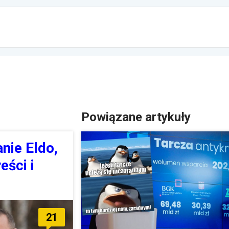
Powiązane artykuły
nie Eldo,
eści i
21