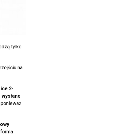
odzą tylko
rzejściu na
ice 2-
ą wysłane
, ponieważ
owy
 forma