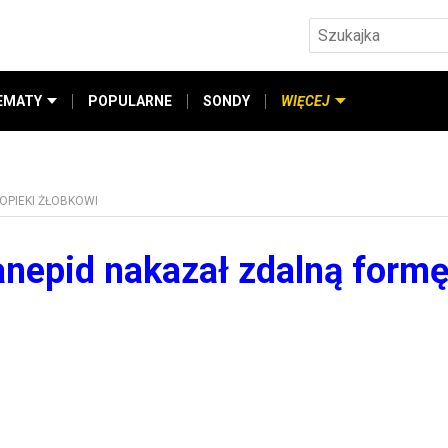
EMATY
POPULARNE
SONDY
WIĘCEJ
OPIEKI ŻŁOBKOWI
anepid nakazał zdalną form