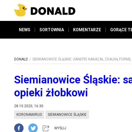
NEWS
SORTOWNIA
KOMENTARZE
GORĄCE T
DONALD
SIEMIANOWICE ŚLĄSKIE: SANEPID NAKAZAŁ ZDALNĄ FORMĘ 
Siemianowice Śląskie: s
opieki żłobkowi
28.10.2020, 16:30
KORONAWIRUS
SIEMIANOWICE ŚLĄSKIE
WYŚLIJ