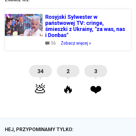
Rosyjski Sylwester w
państwowej TV: cringe,
śmieszki z Ukrainy, "za was, nas
i Donbas"
56
Zobacz więcej »
34
2
3
💩
🔥
❤️
HEJ, PRZYPOMINAMY TYLKO: