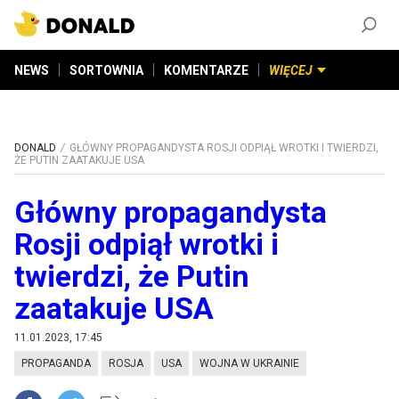
ZAŁÓŻ KONTO
©
2026
DONALD.PL
Wszelkie prawa zastrzeżone
NEWS
SORTOWNIA
KOMENTARZE
WIĘCEJ
DONALD
GŁÓWNY PROPAGANDYSTA ROSJI ODPIĄŁ WROTKI I TWIERDZI,
ŻE PUTIN ZAATAKUJE USA
Główny propagandysta
Rosji odpiął wrotki i
twierdzi, że Putin
zaatakuje USA
11.01.2023, 17:45
PROPAGANDA
ROSJA
USA
WOJNA W UKRAINIE