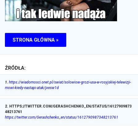
STRONA GŁÓWNA »
ŹRÓDŁA:
1
.
https://wiadomosci.onet.pl/swiat/solowiow-grozi-usa-w-rosyjskiej-telewizji-
mowi-kiedy-nastapi-atak/jxesw1d
2
.
HTTPS://TWITTER.COM/GERASHCHENKO_EN/STATUS/16127909873
48213761
https://twitter.com/Gerashchenko_en/status/1612790987348213761