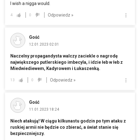
I wish a nigga would.
Odpowiedz »
4
0
Gość
12.01.2023 02:01
Naczelny propagandysta walczy zaciekle o nagrodę
największego putlerskiego imbecyla, i idzie łeb w łeb z
Miedwiediewem, Kadyrowem i Łukaszenką.
Odpowiedz »
13
0
Gość
11.01.2023 18:24
Niech atakują! W ciągu kilkunastu godzin po tym ataku z
ruskiej armii nie będzie co zbierać, a świat stanie się
bezpieczniejszy.