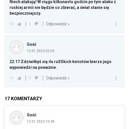
Niech atakują! W ciągu kilkunastu godzin po tym ataku z
ruskiej armii nie będzie co zbierać, a świat stanie się
bezpieczniejszy.
Odpowiedz »
32
0
Gość
12.01.2023 02:03
22:17 Zdziwiłbyś się ilu ruSSkich kmiotów bierze jego
wypowiedzi na poważnie.
Odpowiedz »
15
0
17
KOMENTARZY
Gość
12.01.2023 10:38