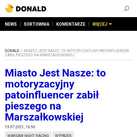
ZAŁÓŻ KONTO
©
2026
DONALD.PL
Wszelkie prawa zastrzeżone
NEWS
SORTOWNIA
KOMENTARZE
WIĘCEJ
DONALD
MIASTO JEST NASZE: TO MOTORYZACYJNY PATOINFLUENCER
ZABIŁ PIESZEGO NA MARSZAŁKOWSKIEJ
Miasto Jest Nasze: to
motoryzacyjny
patoinfluencer zabił
pieszego na
Marszałkowskiej
19.07.2021, 16:56
WARSAW NIGHT RACING
WYPADEK