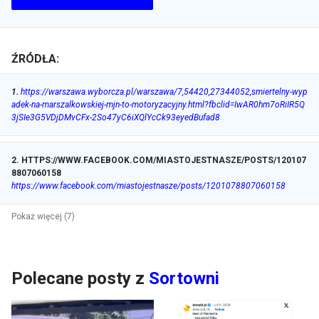
ŹRÓDŁA:
1
.
https://warszawa.wyborcza.pl/warszawa/7,54420,27344052,smiertelny-wyp
adek-na-marszalkowskiej-mjn-to-motoryzacyjny.html?fbclid=IwAR0hm7oRiIR5Q
3jSIe3G5VDjDMvCFx-2So47yC6iXQlYcCk93eyedBufad8
2
.
HTTPS://WWW.FACEBOOK.COM/MIASTOJESTNASZE/POSTS/120107
8807060158
https://www.facebook.com/miastojestnasze/posts/1201078807060158
Pokaż więcej (7)
Polecane posty z
Sortowni