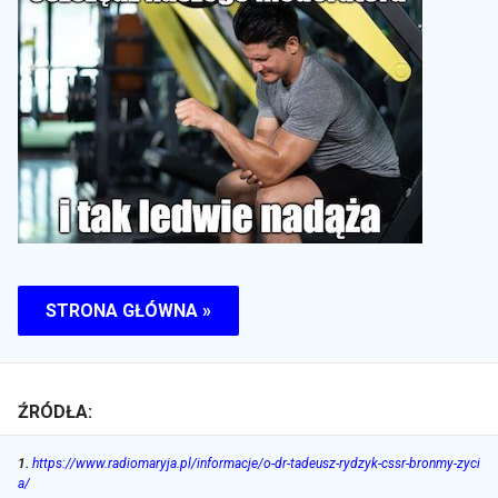
STRONA GŁÓWNA »
ŹRÓDŁA:
1
.
https://www.radiomaryja.pl/informacje/o-dr-tadeusz-rydzyk-cssr-bronmy-zyci
a/