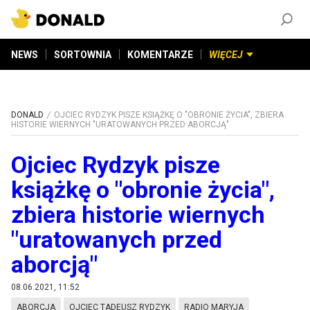
ZAŁÓŻ KONTO
©
2026
DONALD.PL
Wszelkie prawa zastrzeżone
NEWS
SORTOWNIA
KOMENTARZE
WIĘCEJ
DONALD
OJCIEC RYDZYK PISZE KSIĄŻKĘ O "OBRONIE ŻYCIA", ZBIERA
HISTORIE WIERNYCH "URATOWANYCH PRZED ABORCJĄ"
Ojciec Rydzyk pisze
książkę o "obronie życia",
zbiera historie wiernych
"uratowanych przed
aborcją"
08.06.2021, 11:52
ABORCJA
OJCIEC TADEUSZ RYDZYK
RADIO MARYJA