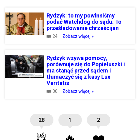
Rydzyk: to my powinniśmy
podać Watchdog do sądu. To
prześladowanie chrześcijan
24
Zobacz więcej »
Rydzyk wzywa pomocy,
porównuje się do Popiełuszki i
ma stanąć przed sądem i
tłumaczyć się z kasy Lux
Veritatis
30
Zobacz więcej »
28
1
2
💩
🔥
❤️