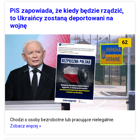
PiS zapowiada, że kiedy będzie rządzić,
to Ukraińcy zostaną deportowani na
wojnę
62
Chodzi o osoby bezrobotne lub pracujące nielegalnie.
Zobacz więcej »