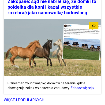
Zakopane: sąd nie nabrał się, że domki to
poidełka dla koni i kazał wszystkie
rozebrać jako samowolkę budowlaną
25
Biznesmen zbudował pięć domków na terenie, gdzie
obowiązuje zakaz wznoszenia zabudowy.
Zobacz więcej »
WIĘCEJ POPULARNYCH