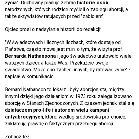
życia"
. Duchowny planuje zebrać
historie osób
narodzonych, których rodzice myśleli o zabiegu aborcji, a
także aktywistów ratujących przed "zabiciem".
Ojciec prosi o nadsyłanie historii do redakcji:
"W świadectwach i licznych liczbach, które dostaję od
Państwa, często mowa jest m.in. o tym, że wizyta prof.
Bernarda Nathansona
i jego świadectwo uratowało wiele
waszych dzieci, a także Was. Przekażcie swoje
świadectwo. Może ono zachęci innych, by ratować życie" -
napisał w komunikacie.
Bernard Nathanson to lekarz i były aborcjonista, między
innymi dzięki jego działaniom w 1973 roku zalegalizowano
aborcję w Stanach Zjednoczonych. Z czasem jednak stał się
działaczem pro-life i autorem wielu kampani
antyabrocyjnych
, które, według środowiska pro-choice,
zakłamują prawdę o faktycznym przebiegu aborcji.
Zobacz też: