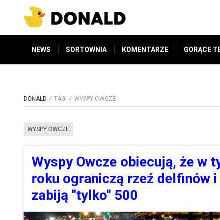
NEWS
SORTOWNIA
KOMENTARZE
GORĄCE T
DONALD
TAGI
WYSPY OWCZE
WYSPY OWCZE
Wyspy Owcze obiecują, że w 
roku ograniczą rzeź delfinów i
zabiją "tylko" 500