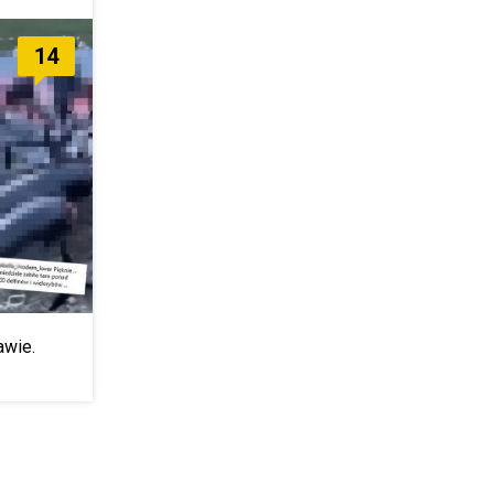
14
awie.