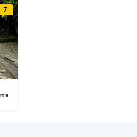
7
źmie