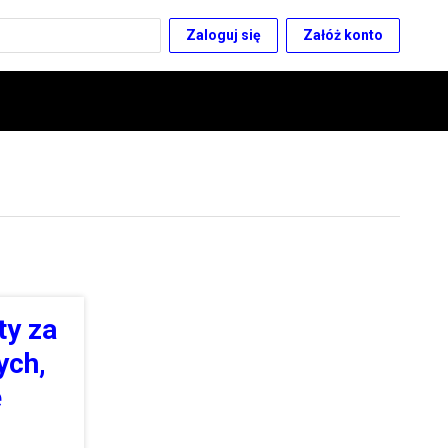
Zaloguj się
Załóż konto
ty za
ych,
ę