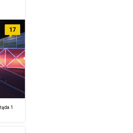
17
żąda 1