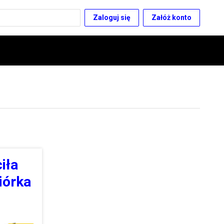
Zaloguj się
Załóż konto
iła
iórka