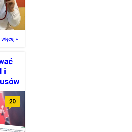
 więcej »
ować
 i
nusów
20