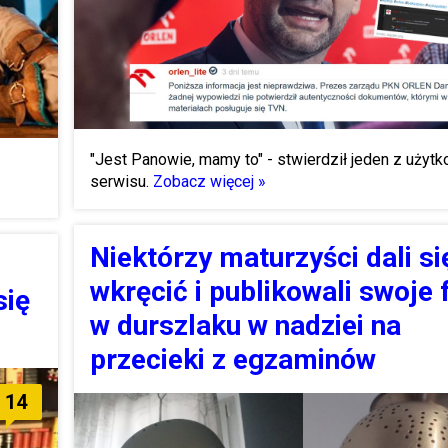
"Jest Panowie, mamy to" - stwierdził jeden z użyt
serwisu.
Zobacz więcej »
Niektórzy maturzyści dali si
wkręcić i publikowali swoje 
się
w durszlaku w nadziei na
przecieki z egzaminów
14