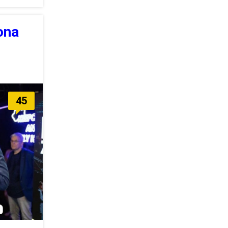
ona
45