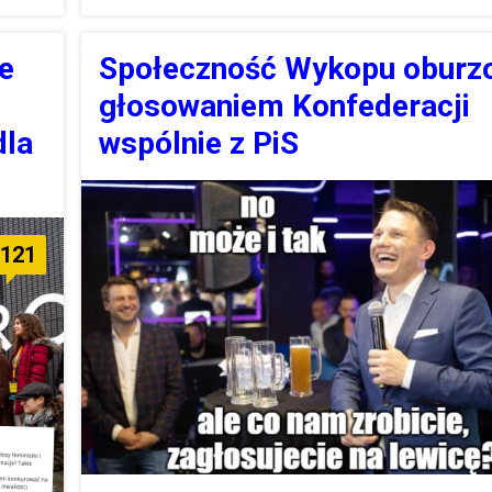
e
Społeczność Wykopu oburz
głosowaniem Konfederacji
dla
wspólnie z PiS
121