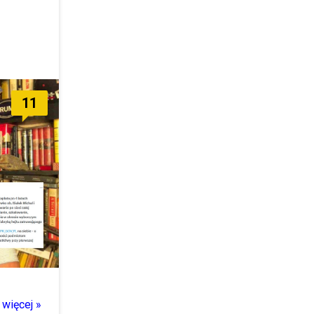
11
więcej »