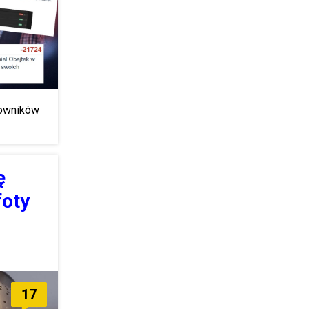
kowników
ę
foty
17