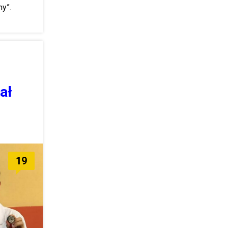
my”.
ał
19