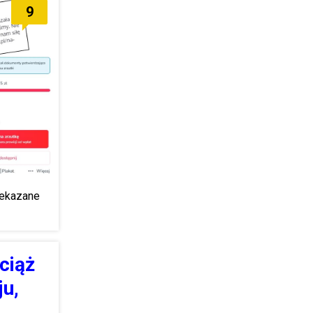
9
zekazane
ciąż
ju,