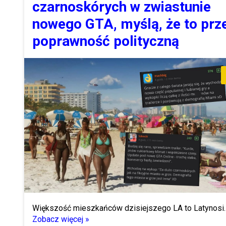
czarnoskórych w zwiastunie
nowego GTA, myślą, że to prz
poprawność polityczną
Większość mieszkańców dzisiejszego LA to Latynosi
Zobacz więcej »