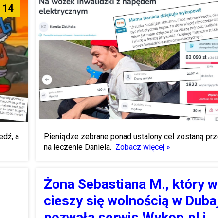
14
edź, a
Pieniądze zebrane ponad ustalony cel zostaną pr
na leczenie Daniela.
Zobacz więcej »
w
Żona Sebastiana M., który w
cieszy się wolnością w Duba
pozwała serwis Wykop.pl i