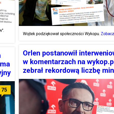
w".
Wojtek podziękował społeczności Wykopu.
Zobacz
Orlen postanowił interweni
a
w komentarzach na wykop.pl
irma
zebrał rekordową liczbę mi
yjny
75