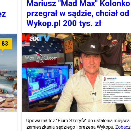
Mariusz "Mad Max" Kolonko
przegrał w sądzie, chciał od
ez
Wykop.pl 200 tys. zł
83
.
Upoważnił też "Biuro Szeryfa" do ustalenia miejsca
zamieszkania sędziego i prezesa Wykopu.
Zobacz 