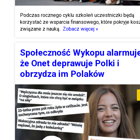
Podczas rocznego cyklu szkoleń uczestniczki będą
korzystać ze wsparcia finansowego, które pokryje kos
związane z nauką.
Zobacz więcej »
Społeczność Wykopu alarmuje
że Onet deprawuje Polki i
obrzydza im Polaków