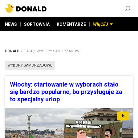
ZAŁÓŻ KONTO
©
2026
DONALD.PL
Wszelkie prawa zastrzeżone
NEWS
SORTOWNIA
KOMENTARZE
WIĘCEJ
DONALD
TAGI
WYBORY SAMORZADOWE
WYBORY SAMORZADOWE
Włochy: startowanie w wyborach stało
się bardzo popularne, bo przysługuje za
to specjalny urlop
6