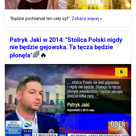
"Będzie pochłaniał ten cały syf".
Zobacz więcej »
Patryk Jaki w 2014: "Stolica Polski nigdy
nie będzie gejowska. Ta tęcza będzie
🌈
🔥
płonęła"
6