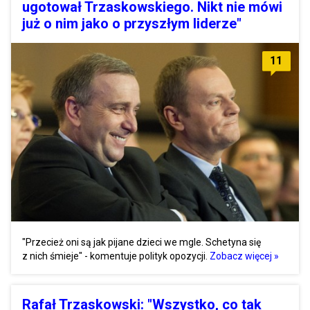
ugotował Trzaskowskiego. Nikt nie mówi
już o nim jako o przyszłym liderze"
11
"Przecież oni są jak pijane dzieci we mgle. Schetyna się
z nich śmieje" - komentuje polityk opozycji.
Zobacz więcej »
Rafał Trzaskowski: "Wszystko, co tak