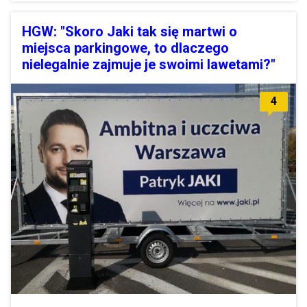
HGW: "Skoro Jaki tak się martwi o
miejsca parkingowe, to dlaczego
nielegalnie zajmuje je swoimi lawetami?"
4