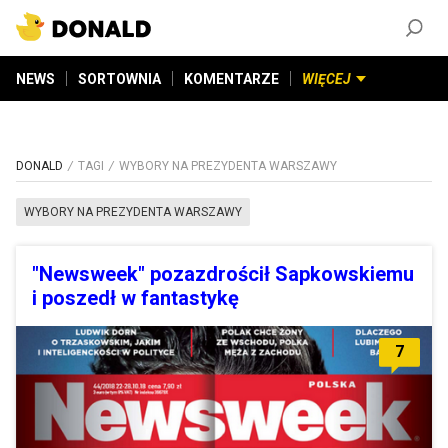
ZAŁÓŻ KONTO
©
2026
DONALD.PL
Wszelkie prawa zastrzeżone
NEWS
SORTOWNIA
KOMENTARZE
WIĘCEJ
DONALD
TAGI
WYBORY NA PREZYDENTA WARSZAWY
WYBORY NA PREZYDENTA WARSZAWY
"Newsweek" pozazdrościł Sapkowskiemu
i poszedł w fantastykę
7