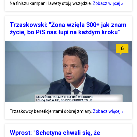
Na finiszu kampanii lawety stoją wszędzie.
Zobacz więcej »
Trzaskowski: "Żona wzięła 300+ jak znam
życie, bo PiS nas łupi na każdym kroku"
6
Trzaskowcy beneficjentami dobrej zmiany.
Zobacz więcej »
Wprost: "Schetyna chwali się, że