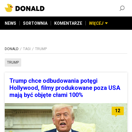
ZAŁÓŻ KONTO
©
2026
DONALD.PL
Wszelkie prawa zastrzeżone
NEWS
SORTOWNIA
KOMENTARZE
WIĘCEJ
DONALD
TAGI
TRUMP
TRUMP
Trump chce odbudowania potęgi
Hollywood, filmy produkowane poza USA
mają być objęte cłami 100%
12