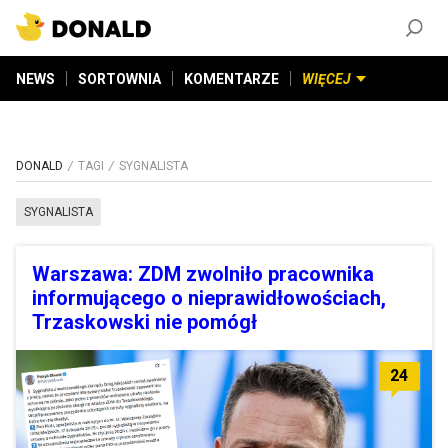
ZAŁÓŻ KONTO
©
2026
DONALD.PL
Wszelkie prawa zastrzeżone
NEWS
SORTOWNIA
KOMENTARZE
WIĘCEJ
DONALD
TAGI
SYGNALISTA
SYGNALISTA
Warszawa: ZDM zwolniło pracownika
informującego o nieprawidłowościach,
Trzaskowski nie pomógł
24