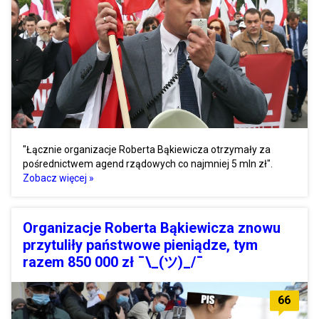
"Łącznie organizacje Roberta Bąkiewicza otrzymały za
pośrednictwem agend rządowych co najmniej 5 mln zł".
Zobacz więcej »
Organizacje Roberta Bąkiewicza znowu
przytuliły państwowe pieniądze, tym
razem 850 000 zł ¯\_(ツ)_/¯
66