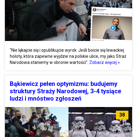
"Nie lękajcie się i opublikujcie wyrok. Jeśli boicie się lewackiej
hołoty, która zapewne wyjdzie na polskie ulice, my jako Straż
Narodowa staniemy w obronie wartości".
Zobacz więcej »
Bąkiewicz pełen optymizmu: budujemy
struktury Straży Narodowej, 3-4 tysiące
ludzi i mnóstwo zgłoszeń
38