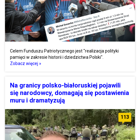
Celem Funduszu Patriotycznego jest "realizacja polityki
pamięci w zakresie historii i dziedzictwa Polski".
Zobacz więcej »
Na granicy polsko-białoruskiej pojawili
się narodowcy, domagają się postawienia
muru i dramatyzują
113