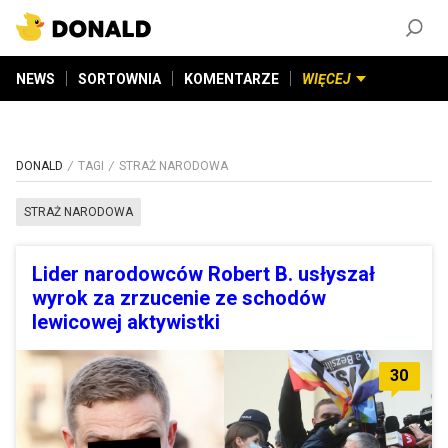
ZAŁÓŻ KONTO
©
2026
DONALD.PL
Wszelkie prawa zastrzeżone
NEWS
SORTOWNIA
KOMENTARZE
WIĘCEJ
DONALD
TAGI
STRAŻ NARODOWA
STRAŻ NARODOWA
Lider narodowców Robert B. usłyszał
wyrok za zrzucenie ze schodów
lewicowej aktywistki
30