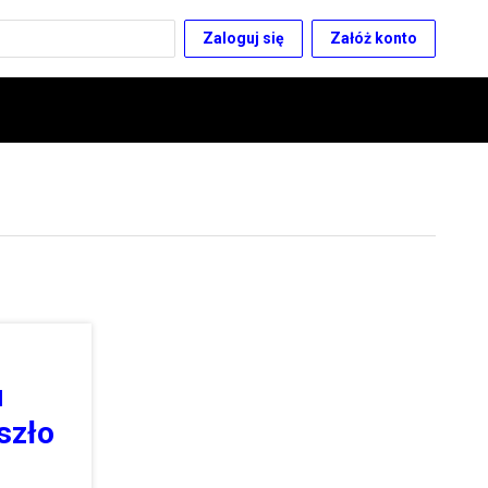
Zaloguj się
Załóż konto
u
szło