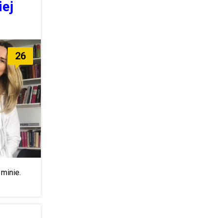
iej
26
 minie.