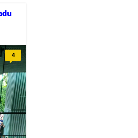
adu
4