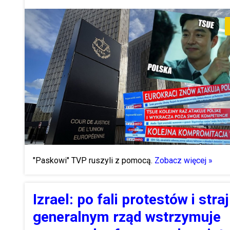
"Paskowi" TVP ruszyli z pomocą.
Zobacz więcej »
Izrael: po fali protestów i stra
generalnym rząd wstrzymuje