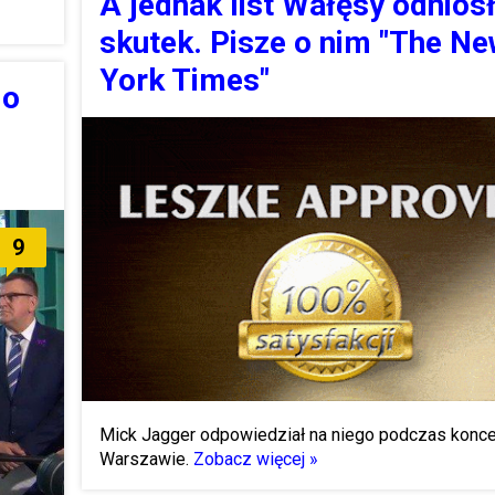
A jednak list Wałęsy odniós
skutek. Pisze o nim "The N
York Times"
 o
9
Mick Jagger odpowiedział na niego podczas konce
Warszawie.
Zobacz więcej »