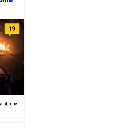
19
ra obrony