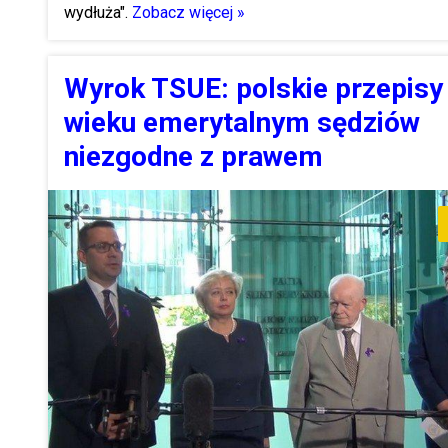
wydłuża".
Zobacz więcej »
Wyrok TSUE: polskie przepisy
wieku emerytalnym sędziów
niezgodne z prawem