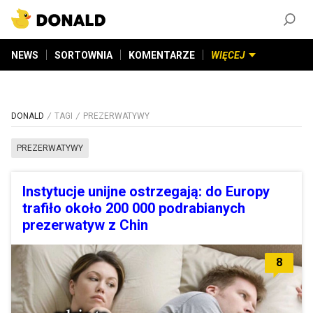
ZAŁÓŻ KONTO
©
2026
DONALD.PL
Wszelkie prawa zastrzeżone
NEWS
SORTOWNIA
KOMENTARZE
WIĘCEJ
DONALD
TAGI
PREZERWATYWY
PREZERWATYWY
Instytucje unijne ostrzegają: do Europy
trafiło około 200 000 podrabianych
prezerwatyw z Chin
8