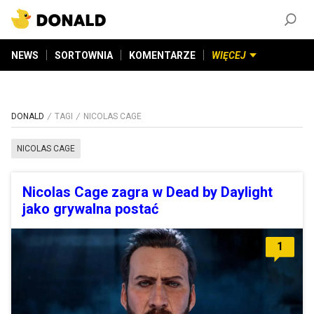
ZAŁÓŻ KONTO
©
2026
DONALD.PL
Wszelkie prawa zastrzeżone
NEWS
SORTOWNIA
KOMENTARZE
WIĘCEJ
DONALD
TAGI
NICOLAS CAGE
NICOLAS CAGE
Nicolas Cage zagra w Dead by Daylight
jako grywalna postać
1