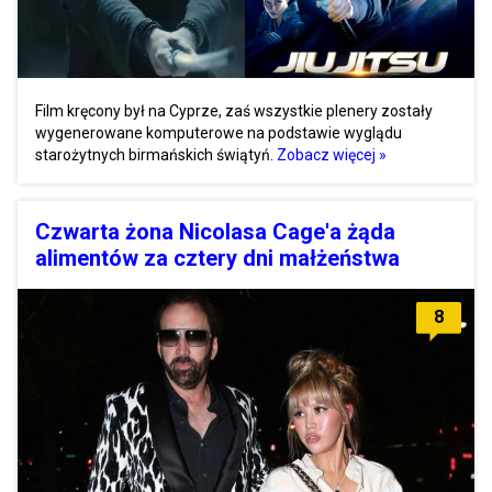
Film kręcony był na Cyprze, zaś wszystkie plenery zostały
wygenerowane komputerowe na podstawie wyglądu
starożytnych birmańskich świątyń.
Zobacz więcej »
Czwarta żona Nicolasa Cage'a żąda
alimentów za cztery dni małżeństwa
8