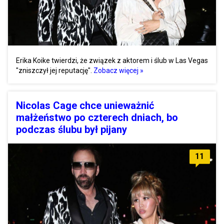
Erika Koike twierdzi, że związek z aktorem i ślub w Las Vegas
"zniszczył jej reputację".
Zobacz więcej »
Nicolas Cage chce unieważnić
małżeństwo po czterech dniach, bo
podczas ślubu był pijany
11