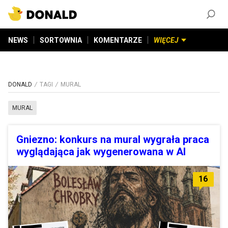
ZAŁÓŻ KONTO
©
2026
DONALD.PL
Wszelkie prawa zastrzeżone
NEWS
SORTOWNIA
KOMENTARZE
WIĘCEJ
DONALD
TAGI
MURAL
MURAL
Gniezno: konkurs na mural wygrała praca
wyglądająca jak wygenerowana w AI
16