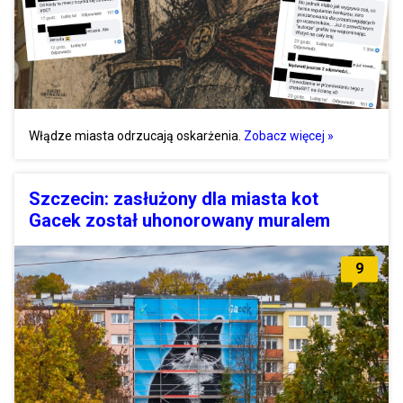
Włądze miasta odrzucają oskarżenia.
Zobacz więcej »
Szczecin: zasłużony dla miasta kot
Gacek został uhonorowany muralem
9