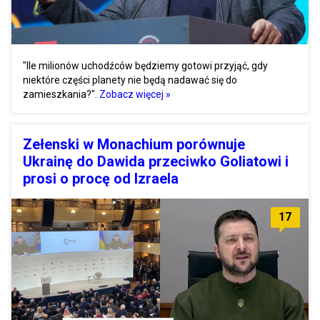
"Ile milionów uchodźców będziemy gotowi przyjąć, gdy
niektóre części planety nie będą nadawać się do
zamieszkania?".
Zobacz więcej »
Zełenski w Monachium porównuje
Ukrainę do Dawida przeciwko Goliatowi i
prosi o procę od Izraela
17