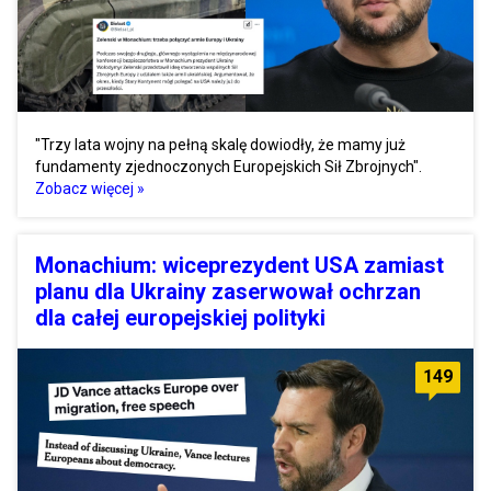
"Trzy lata wojny na pełną skalę dowiodły, że mamy już
fundamenty zjednoczonych Europejskich Sił Zbrojnych".
Zobacz więcej »
Monachium: wiceprezydent USA zamiast
planu dla Ukrainy zaserwował ochrzan
dla całej europejskiej polityki
149