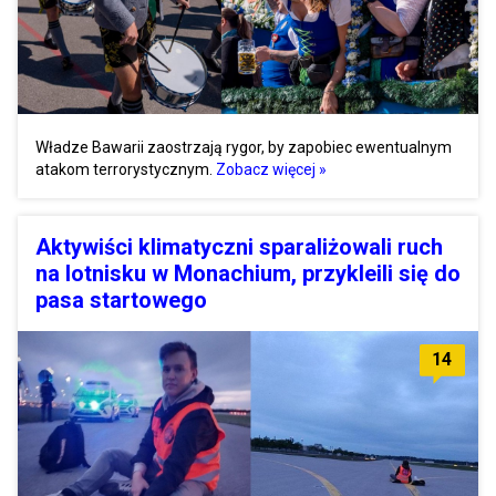
Władze Bawarii zaostrzają rygor, by zapobiec ewentualnym
atakom terrorystycznym.
Zobacz więcej »
Aktywiści klimatyczni sparaliżowali ruch
na lotnisku w Monachium, przykleili się do
pasa startowego
14