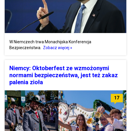
W Niemczech trwa Monachijska Konferencja
Bezpieczeństwa.
Zobacz więcej »
Niemcy: Oktoberfest ze wzmożonymi
normami bezpieczeństwa, jest też zakaz
palenia zioła
17