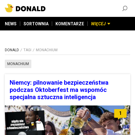
ZAŁÓŻ KONTO
©
2026
DONALD.PL
Wszelkie prawa zastrzeżone
NEWS
SORTOWNIA
KOMENTARZE
WIĘCEJ
DONALD
TAGI
MONACHIUM
MONACHIUM
Niemcy: pilnowanie bezpieczeństwa
podczas Oktoberfest ma wspomóc
specjalna sztuczna inteligencja
1