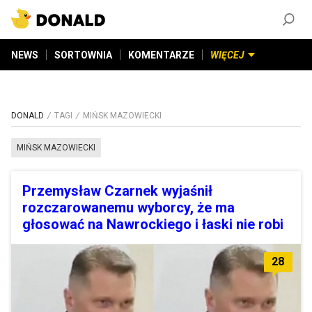
ZAŁÓŻ KONTO
©
2026
DONALD.PL
Wszelkie prawa zastrzeżone
NEWS
SORTOWNIA
KOMENTARZE
WIĘCEJ
DONALD
TAGI
MIŃSK MAZOWIECKI
MIŃSK MAZOWIECKI
Przemysław Czarnek wyjaśnił
rozczarowanemu wyborcy, że ma
głosować na Nawrockiego i łaski nie robi
28