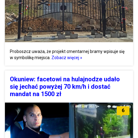
Proboszcz uważa, że projekt cmentarnej bramy wpisuje się
w symbolikę miejsca.
Zobacz więcej »
Okuniew: facetowi na hulajnodze udało
się jechać powyżej 70 km/h i dostać
mandat na 1500 zł
6