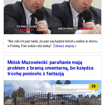
"Nie robi mi pan łaski, że pan się będzie kłócił u siebie w domu
o Polskę. Pan sobie robi łaskę".
Zobacz więcej »
Mińsk Mazowiecki: parafianie mają
problem z bramą cmentarną, bo księdza
trochę poniosło z fantazją
26