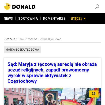
ZAŁÓŻ KONTO
©
2026
DONALD.PL
Wszelkie prawa zastrzeżone
NEWS
SORTOWNIA
KOMENTARZE
WIĘCEJ
DONALD
TAGI
MATKA BOSKA TĘCZOWA
MATKA BOSKA TĘCZOWA
Sąd: Maryja z tęczową aureolą nie obraża
uczuć religijnych, zapadł prawomocny
wyrok w sprawie aktywistek z
Częstochowy
25