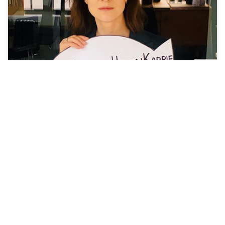
"Niech te Święta nie będą krwawe".
Zobacz więcej »