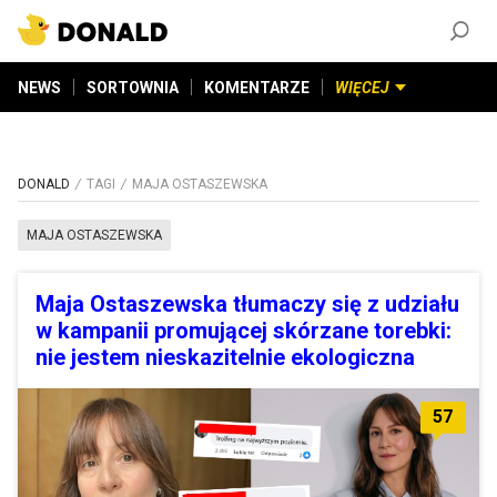
ZAŁÓŻ KONTO
©
2026
DONALD.PL
Wszelkie prawa zastrzeżone
NEWS
SORTOWNIA
KOMENTARZE
WIĘCEJ
DONALD
TAGI
MAJA OSTASZEWSKA
MAJA OSTASZEWSKA
Maja Ostaszewska tłumaczy się z udziału
w kampanii promującej skórzane torebki:
nie jestem nieskazitelnie ekologiczna
57