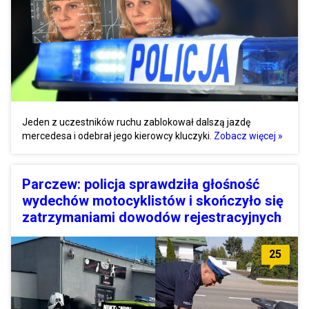
Jeden z uczestników ruchu zablokował dalszą jazdę
mercedesa i odebrał jego kierowcy kluczyki.
Zobacz więcej »
Parczew: policja sprawdziła głośność
wydechów motocyklistów i skończyło się
zatrzymaniami dowodów rejestracyjnych
25