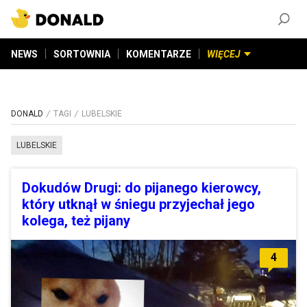
ZAŁÓŻ KONTO
©
2026
DONALD.PL
Wszelkie prawa zastrzeżone
NEWS
SORTOWNIA
KOMENTARZE
WIĘCEJ
DONALD
TAGI
LUBELSKIE
LUBELSKIE
Dokudów Drugi: do pijanego kierowcy,
który utknął w śniegu przyjechał jego
kolega, też pijany
4