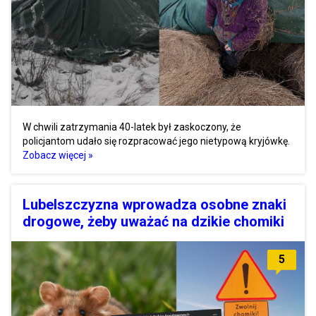
W chwili zatrzymania 40-latek był zaskoczony, że
policjantom udało się rozpracować jego nietypową kryjówkę.
Zobacz więcej »
Lubelszczyzna wprowadza osobne znaki
drogowe, żeby uważać na dzikie chomiki
5