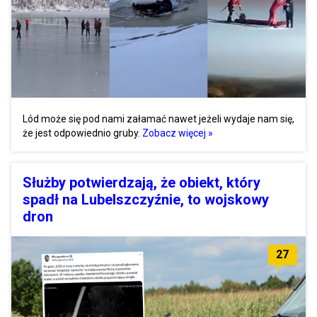
Lód może się pod nami załamać nawet jeżeli wydaje nam się,
że jest odpowiednio gruby.
Zobacz więcej »
Służby potwierdzają, że obiekt, który
spadł na Lubelszczyźnie, to wojskowy
dron
27