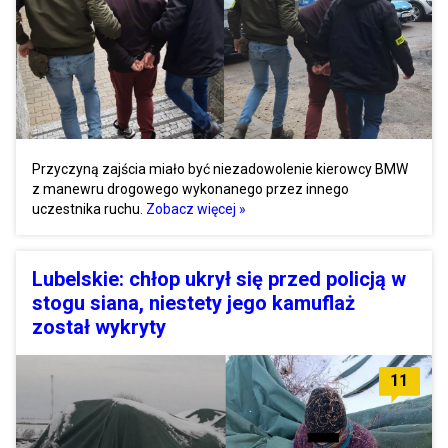
Przyczyną zajścia miało być niezadowolenie kierowcy BMW
z manewru drogowego wykonanego przez innego
uczestnika ruchu.
Zobacz więcej »
Lubelskie: chłop ukrył się przed policją w
stogu siana, niestety jego kamuflaż
został wykryty
11