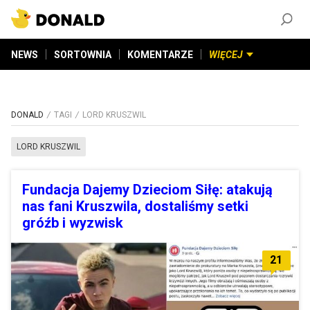
ZAŁÓŻ KONTO
©
2026
DONALD.PL
Wszelkie prawa zastrzeżone
NEWS
SORTOWNIA
KOMENTARZE
WIĘCEJ
DONALD
TAGI
LORD KRUSZWIL
LORD KRUSZWIL
Fundacja Dajemy Dzieciom Siłę: atakują
nas fani Kruszwila, dostaliśmy setki
gróźb i wyzwisk
21