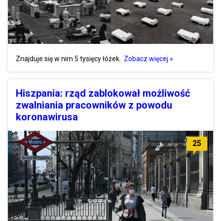
Znajduje się w nim 5 tysięcy łóżek.
Zobacz więcej »
Hiszpania: rząd zablokował możliwość
zwalniania pracowników z powodu
koronawirusa
25