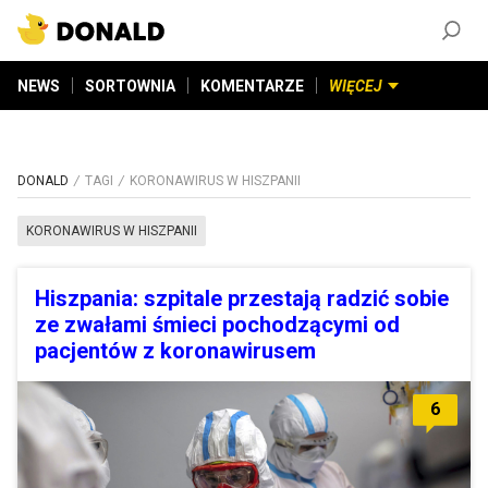
ZAŁÓŻ KONTO
©
2026
DONALD.PL
Wszelkie prawa zastrzeżone
NEWS
SORTOWNIA
KOMENTARZE
WIĘCEJ
DONALD
TAGI
KORONAWIRUS W HISZPANII
KORONAWIRUS W HISZPANII
Hiszpania: szpitale przestają radzić sobie
ze zwałami śmieci pochodzącymi od
pacjentów z koronawirusem
6