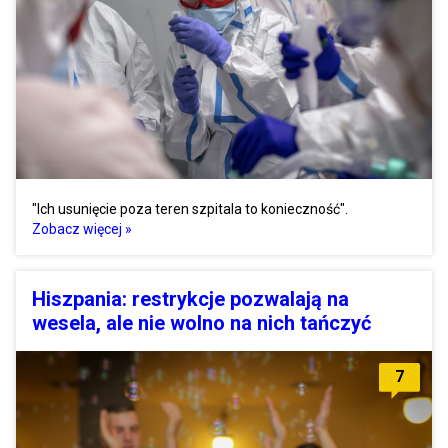
"Ich usunięcie poza teren szpitala to konieczność".
Zobacz więcej »
Hiszpania: restrykcje pozwalają na
wesela, ale nie wolno na nich tańczyć
7