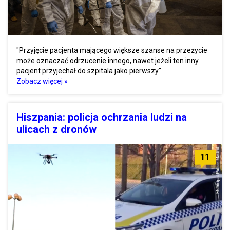
"Przyjęcie pacjenta mającego większe szanse na przeżycie
może oznaczać odrzucenie innego, nawet jeżeli ten inny
pacjent przyjechał do szpitala jako pierwszy".
Zobacz więcej »
Hiszpania: policja ochrzania ludzi na
ulicach z dronów
11