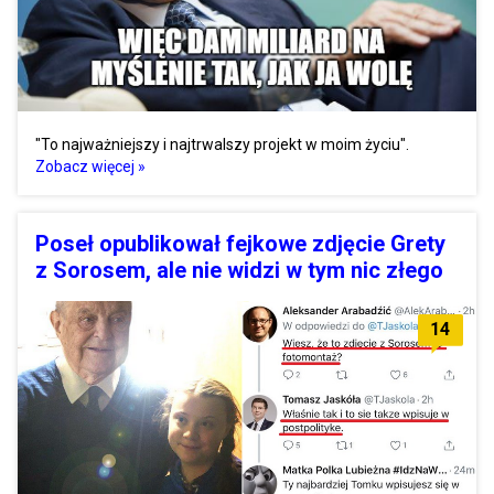
"To najważniejszy i najtrwalszy projekt w moim życiu".
Zobacz więcej »
Poseł opublikował fejkowe zdjęcie Grety
z Sorosem, ale nie widzi w tym nic złego
14