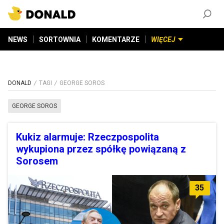
ZAŁÓŻ KONTO
©
2026
DONALD.PL
Wszelkie prawa zastrzeżone
NEWS
SORTOWNIA
KOMENTARZE
WIĘCEJ
DONALD
TAGI
GEORGE SOROS
GEORGE SOROS
Kukiz alarmuje: Rzeczpospolita
wykupiona przez spółkę powiązaną z
Sorosem
35