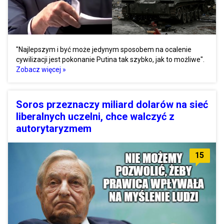
"Najlepszym i być może jedynym sposobem na ocalenie
cywilizacji jest pokonanie Putina tak szybko, jak to możliwe".
Zobacz więcej »
Soros przeznaczy miliard dolarów na sieć
liberalnych uczelni, chce walczyć z
autorytaryzmem
15