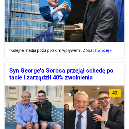
"Kolejne media poza polskim wpływem".
Zobacz więcej »
Syn George'a Sorosa przejął schedę po
tacie i zarządził 40% zwolnienia
42