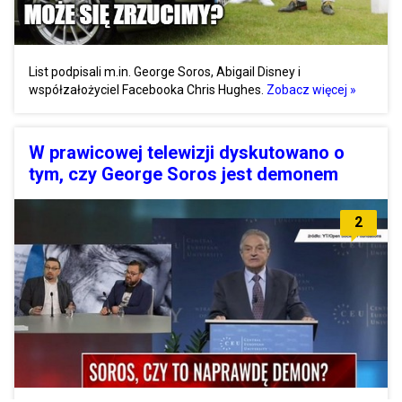
List podpisali m.in. George Soros, Abigail Disney i
współzałożyciel Facebooka Chris Hughes.
Zobacz więcej »
W prawicowej telewizji dyskutowano o
tym, czy George Soros jest demonem
2