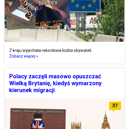
Z kraju wyjechała rekordowa liczba obywateli.
Zobacz więcej »
Polacy zaczęli masowo opuszczać
Wielką Brytanię, kiedyś wymarzony
kierunek migracji
37