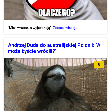
"Mieli wracać, a wyjeżdżają".
Zobacz więcej »
Andrzej Duda do australijskiej Polonii: "A
może byście wrócili?"
8