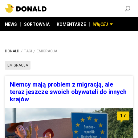
ZAŁÓŻ KONTO
©
2026
DONALD.PL
Wszelkie prawa zastrzeżone
NEWS
SORTOWNIA
KOMENTARZE
WIĘCEJ
DONALD
TAGI
EMIGRACJA
EMIGRACJA
Niemcy mają problem z migracją, ale
teraz jeszcze swoich obywateli do innych
krajów
17