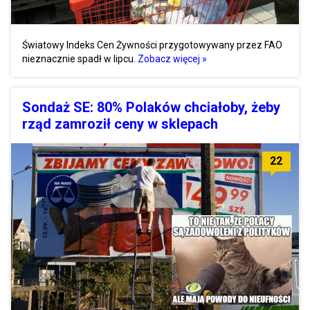
Światowy Indeks Cen Żywności przygotowywany przez FAO
nieznacznie spadł w lipcu.
Zobacz więcej »
Sondaż SE: 80% Polaków chciałoby, żeby
rząd zamroził ceny w sklepach
22