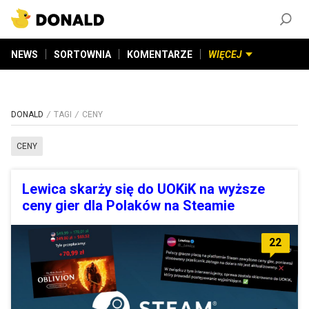
ZAŁÓŻ KONTO
©
2026
DONALD.PL
Wszelkie prawa zastrzeżone
NEWS
SORTOWNIA
KOMENTARZE
WIĘCEJ
DONALD
TAGI
CENY
CENY
Lewica skarży się do UOKiK na wyższe
ceny gier dla Polaków na Steamie
22